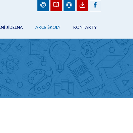
NÍ JÍDELNA
AKCE ŠKOLY
KONTAKTY
BJEDNÁVKY JÍDEL
FOTOGALERIE
ŠKOLA
ÁD ŠKOLNÍHO STRAVOVÁNÍ
PLÁN AKCÍ
PRACOVNÍCI ŠKOLY
NFORMACE
AKCE ŠKOLY
ŠKOLNÍ JÍDELNA
ONTAKTY
ŠKOLNÍ DRUŽINA