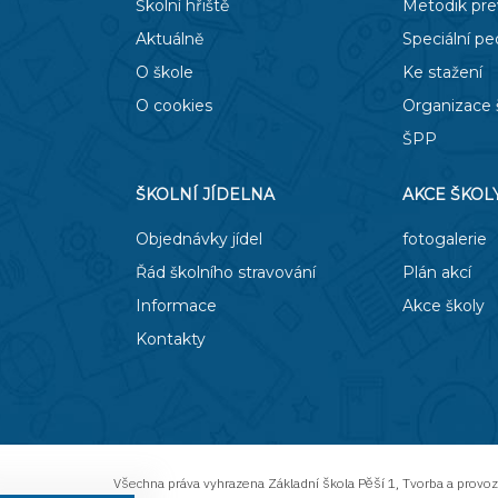
Školní hřiště
Metodik pr
Aktuálně
Speciální p
O škole
Ke stažení
O cookies
Organizace 
ŠPP
ŠKOLNÍ JÍDELNA
AKCE ŠKOL
Objednávky jídel
fotogalerie
Řád školního stravování
Plán akcí
Informace
Akce školy
Kontakty
Všechna práva vyhrazena
Základní škola Pěší 1
,
Tvorba a provo