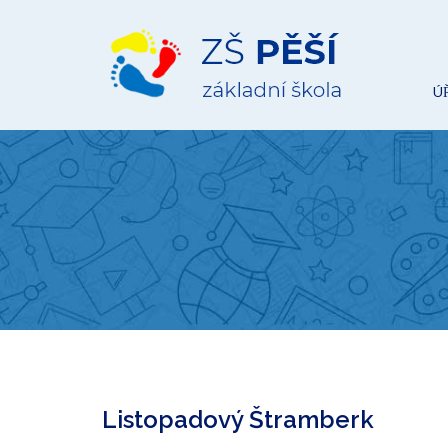
ZŠ
Pěší
Ú
Listopadový Štramberk