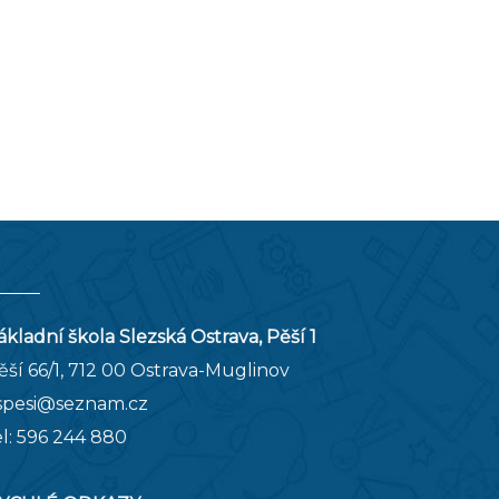
ákladní škola Slezská Ostrava, Pěší 1
ěší 66/1, 712 00 Ostrava-Muglinov
spesi@seznam.cz
el:
596 244 880