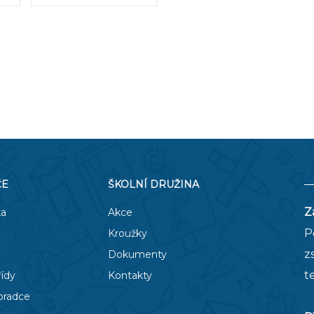
ČE
ŠKOLNÍ DRUŽINA
Z
ka
Akce
P
Kroužky
z
Dokumenty
t
řídy
Kontakty
oradce