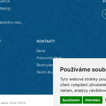
R
evence
edagog
školního roku
Y
KONTAKTY
Škola
Pracovníci školy
Školní jídelna
Používáme soub
Školní družina
Tyto webové stránky použí
cílem vylepšení uživatel
reklam, analýzy návštěvno
Souhlasím
Odmítám
z webu:
ISSA CZECH