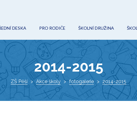
ŘEDNÍ DESKA
PRO RODIČE
ŠKOLNÍ DRUŽINA
ŠKOL
POVINNÉ (VEŘEJNÉ) INFORMACE
ON-LINE VÝUKA
AKCE
O
ROZPOČET
ŠKOLNÍ ŘÁD
KROUŽKY
Ř
2014-2015
VEŘEJNÉ ZAKÁZKY
ŠKOLSKÁ RADA
DOKUMENTY
I
PROJEKTY
ZŠ Pěší
Akce školy
ZÁPIS DO 1. TŘÍDY
fotogalerie
KONTAKTY
2014-2015
K
DOKUMENTY
VÝCHOVNÝ PORADCE
ŠKOLNÍ HŘIŠTĚ
METODIK PREVENCE
AKTUÁLNĚ
SPECIÁLNÍ PEDAGOG
O ŠKOLE
KE STAŽENÍ