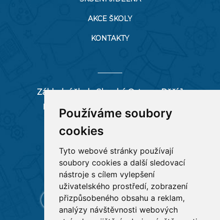
AKCE ŠKOLY
KONTAKTY
Základní škola Slezská Ostrava, Pěší 1
Pěší 66/1, 712 00 Ostrava-Muglinov
Používáme soubory
zspesi@seznam.cz
cookies
tel:
596 244 880
Tyto webové stránky používají
soubory cookies a další sledovací
RYCHLÉ ODKAZY
nástroje s cílem vylepšení
uživatelského prostředí, zobrazení
přizpůsobeného obsahu a reklam,
analýzy návštěvnosti webových