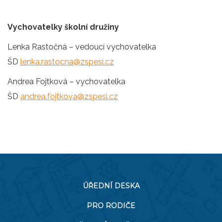
Vychovatelky školní družiny
Lenka Rastočná – vedoucí vychovatelka
ŠD
lenka.rastocna@zspesi.cz
Andrea Fojtková – vychovatelka
ŠD
andrea.fojtkova@zspesi.cz
ÚŘEDNÍ DESKA
PRO RODIČE