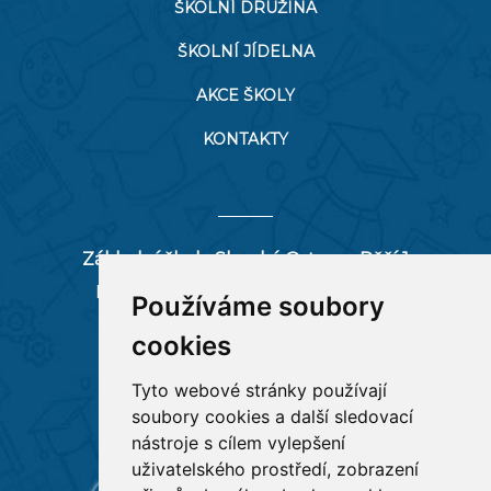
ŠKOLNÍ DRUŽINA
ŠKOLNÍ JÍDELNA
AKCE ŠKOLY
KONTAKTY
Základní škola Slezská Ostrava, Pěší 1
Pěší 66/1, 712 00 Ostrava-Muglinov
Používáme soubory
zspesi@seznam.cz
cookies
tel:
596 244 880
Tyto webové stránky používají
soubory cookies a další sledovací
RYCHLÉ ODKAZY
nástroje s cílem vylepšení
uživatelského prostředí, zobrazení