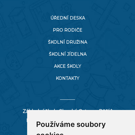
ÚŘEDNÍ DESKA
PRO RODIČE
ŠKOLNÍ DRUŽINA
ŠKOLNÍ JÍDELNA
AKCE ŠKOLY
KONTAKTY
Základní škola Slezská Ostrava, Pěší 1
Pěší 66/1, 712 00 Ostrava-Muglinov
Používáme soubory
zspesi@seznam.cz