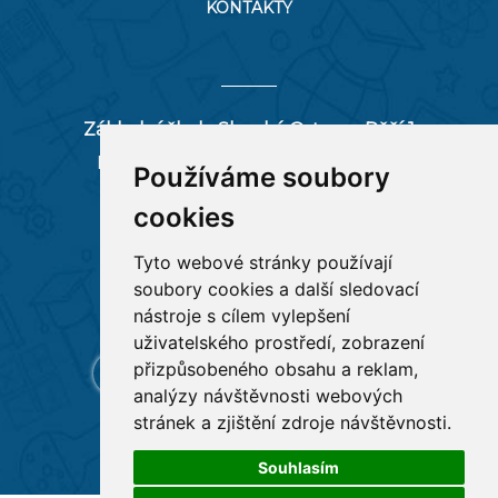
KONTAKTY
Základní škola Slezská Ostrava, Pěší 1
Pěší 66/1, 712 00 Ostrava-Muglinov
Používáme soubory
zspesi@seznam.cz
cookies
tel:
596 244 880
Tyto webové stránky používají
soubory cookies a další sledovací
RYCHLÉ ODKAZY
nástroje s cílem vylepšení
uživatelského prostředí, zobrazení
přizpůsobeného obsahu a reklam,
analýzy návštěvnosti webových
stránek a zjištění zdroje návštěvnosti.
Souhlasím