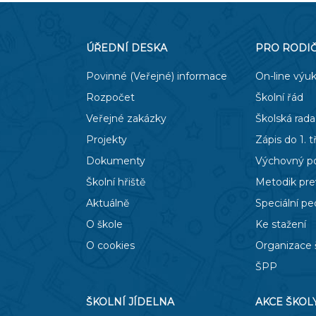
ÚŘEDNÍ DESKA
PRO RODI
Povinné (Veřejné) informace
On-line výu
Rozpočet
Školní řád
Veřejné zakázky
Školská rada
Projekty
Zápis do 1. t
Dokumenty
Výchovný p
Školní hřiště
Metodik pr
Aktuálně
Speciální p
O škole
Ke stažení
O cookies
Organizace 
ŠPP
ŠKOLNÍ JÍDELNA
AKCE ŠKOL