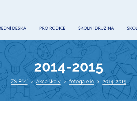
ŘEDNÍ DESKA
PRO RODIČE
ŠKOLNÍ DRUŽINA
ŠKOL
POVINNÉ (VEŘEJNÉ) INFORMACE
ON-LINE VÝUKA
AKCE
O
ROZPOČET
ŠKOLNÍ ŘÁD
KROUŽKY
Ř
2014-2015
VEŘEJNÉ ZAKÁZKY
ŠKOLSKÁ RADA
DOKUMENTY
I
PROJEKTY
ZŠ Pěší
Akce školy
ZÁPIS DO 1. TŘÍDY
fotogalerie
KONTAKTY
2014-2015
K
DOKUMENTY
VÝCHOVNÝ PORADCE
ŠKOLNÍ HŘIŠTĚ
METODIK PREVENCE
AKTUÁLNĚ
SPECIÁLNÍ PEDAGOG
O ŠKOLE
KE STAŽENÍ