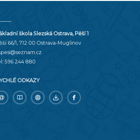
ákladní škola Slezská Ostrava, Pěší 1
ěší 66/1, 712 00 Ostrava-Muglinov
spesi@seznam.cz
el:
596 244 880
YCHLÉ ODKAZY