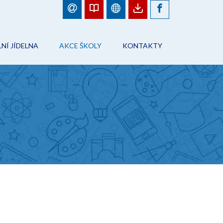
NÍ JÍDELNA
AKCE ŠKOLY
KONTAKTY
BJEDNÁVKY JÍDEL
FOTOGALERIE
ŠKOLA
ÁD ŠKOLNÍHO STRAVOVÁNÍ
PLÁN AKCÍ
PRACOVNÍCI ŠKOLY
NFORMACE
AKCE ŠKOLY
ŠKOLNÍ JÍDELNA
ONTAKTY
ŠKOLNÍ DRUŽINA