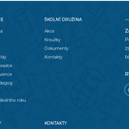
ČE
ŠKOLNÍ DRUŽINA
Z
ka
Akce
P
Kroužky
z
Dokumenty
t
řídy
Kontakty
oradce
R
evence
edagog
školního roku
Y
KONTAKTY