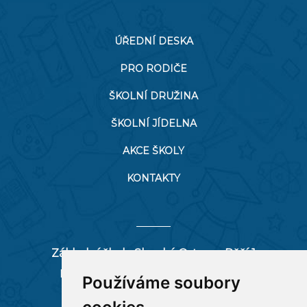
ÚŘEDNÍ DESKA
PRO RODIČE
ŠKOLNÍ DRUŽINA
ŠKOLNÍ JÍDELNA
AKCE ŠKOLY
KONTAKTY
Základní škola Slezská Ostrava, Pěší 1
Pěší 66/1, 712 00 Ostrava-Muglinov
Používáme soubory
zspesi@seznam.cz