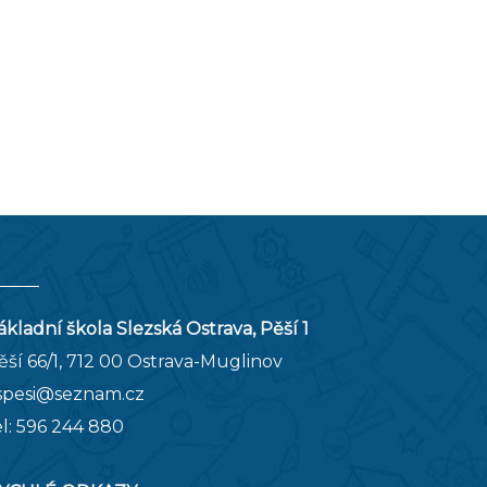
ákladní škola Slezská Ostrava, Pěší 1
ěší 66/1, 712 00 Ostrava-Muglinov
spesi@seznam.cz
el:
596 244 880