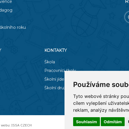
R
evence
edagog
školního roku
Y
KONTAKTY
Škola
Pracovníci školy
Školní jídelna
Používáme soub
Školní družina
Tyto webové stránky použí
cílem vylepšení uživatel
reklam, analýzy návštěvno
Souhlasím
Odmítám
z webu:
ISSA CZECH