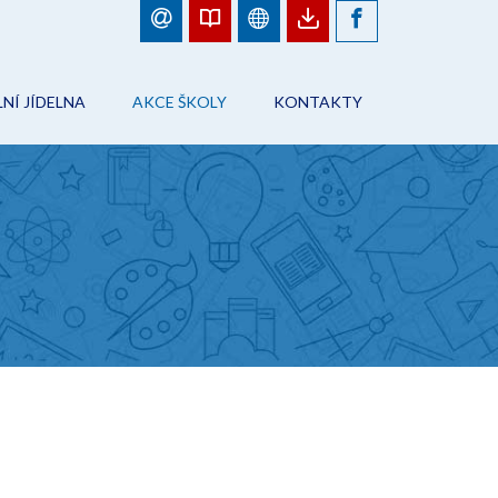
NÍ JÍDELNA
AKCE ŠKOLY
KONTAKTY
BJEDNÁVKY JÍDEL
FOTOGALERIE
ŠKOLA
ÁD ŠKOLNÍHO STRAVOVÁNÍ
PLÁN AKCÍ
PRACOVNÍCI ŠKOLY
NFORMACE
AKCE ŠKOLY
ŠKOLNÍ JÍDELNA
ONTAKTY
ŠKOLNÍ DRUŽINA