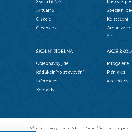
Školní hřiště
Metodik pr
Aktuálně
Speciální p
O škole
Ke stažení
O cookies
Organizace 
ŠPP
ŠKOLNÍ JÍDELNA
AKCE ŠKOL
Objednávky jídel
fotogalerie
Řád školního stravování
Plán akcí
Informace
Akce školy
Kontakty
Všechna práva vyhrazena
Základní škola Pěší 1
,
Tvorba a provo