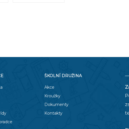
ČE
ŠKOLNÍ DRUŽINA
Z
ka
Akce
P
Kroužky
z
Dokumenty
t
řídy
Kontakty
oradce