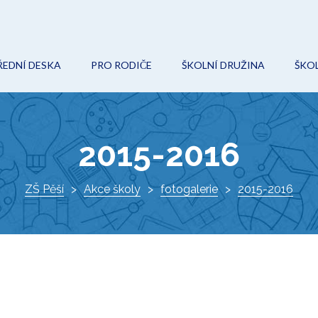
ŘEDNÍ DESKA
PRO RODIČE
ŠKOLNÍ DRUŽINA
ŠKOL
POVINNÉ (VEŘEJNÉ) INFORMACE
ON-LINE VÝUKA
AKCE
O
ROZPOČET
ŠKOLNÍ ŘÁD
KROUŽKY
Ř
2015-2016
VEŘEJNÉ ZAKÁZKY
ŠKOLSKÁ RADA
DOKUMENTY
I
PROJEKTY
ZŠ Pěší
Akce školy
ZÁPIS DO 1. TŘÍDY
fotogalerie
KONTAKTY
2015-2016
K
DOKUMENTY
VÝCHOVNÝ PORADCE
ŠKOLNÍ HŘIŠTĚ
METODIK PREVENCE
AKTUÁLNĚ
SPECIÁLNÍ PEDAGOG
O ŠKOLE
KE STAŽENÍ