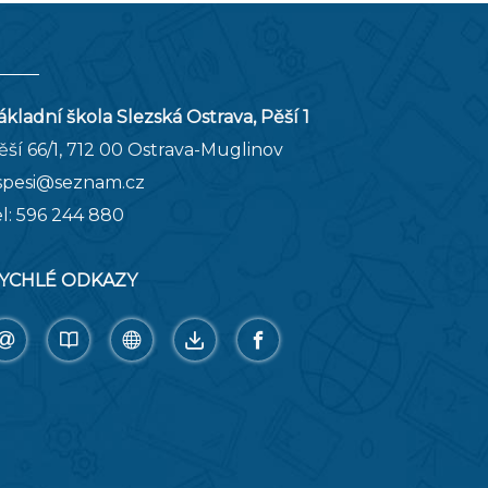
ákladní škola Slezská Ostrava, Pěší 1
ěší 66/1, 712 00 Ostrava-Muglinov
spesi@seznam.cz
el:
596 244 880
YCHLÉ ODKAZY