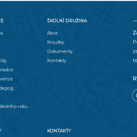
ČE
ŠKOLNÍ DRUŽINA
Z
ka
Akce
P
Kroužky
z
Dokumenty
t
řídy
Kontakty
oradce
R
evence
edagog
školního roku
Y
KONTAKTY