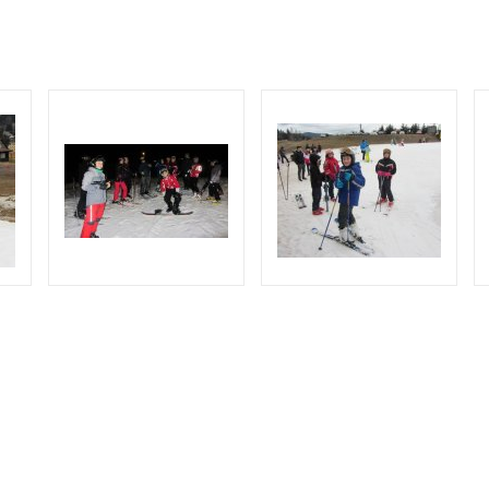
O COOKIES
ORGANIZACE ŠKOLNÍHO ROKU
ŠPP