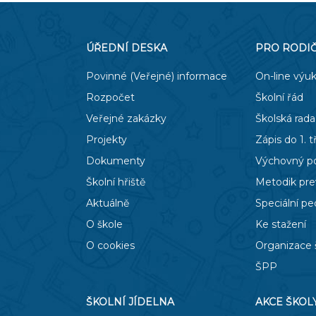
ÚŘEDNÍ DESKA
PRO RODI
Povinné (Veřejné) informace
On-line výu
Rozpočet
Školní řád
Veřejné zakázky
Školská rada
Projekty
Zápis do 1. t
Dokumenty
Výchovný p
Školní hřiště
Metodik pr
Aktuálně
Speciální p
O škole
Ke stažení
O cookies
Organizace 
ŠPP
ŠKOLNÍ JÍDELNA
AKCE ŠKOL