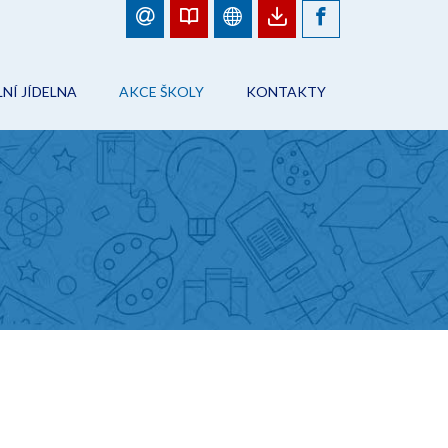
NÍ JÍDELNA
AKCE ŠKOLY
KONTAKTY
BJEDNÁVKY JÍDEL
FOTOGALERIE
ŠKOLA
ÁD ŠKOLNÍHO STRAVOVÁNÍ
PLÁN AKCÍ
PRACOVNÍCI ŠKOLY
NFORMACE
AKCE ŠKOLY
ŠKOLNÍ JÍDELNA
ONTAKTY
ŠKOLNÍ DRUŽINA