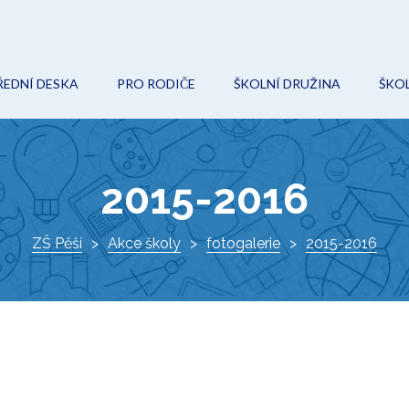
ŘEDNÍ DESKA
PRO RODIČE
ŠKOLNÍ DRUŽINA
ŠKOL
POVINNÉ (VEŘEJNÉ) INFORMACE
ON-LINE VÝUKA
AKCE
O
ROZPOČET
ŠKOLNÍ ŘÁD
KROUŽKY
Ř
2015-2016
VEŘEJNÉ ZAKÁZKY
ŠKOLSKÁ RADA
DOKUMENTY
I
PROJEKTY
ZŠ Pěší
Akce školy
ZÁPIS DO 1. TŘÍDY
fotogalerie
KONTAKTY
2015-2016
K
DOKUMENTY
VÝCHOVNÝ PORADCE
ŠKOLNÍ HŘIŠTĚ
METODIK PREVENCE
AKTUÁLNĚ
SPECIÁLNÍ PEDAGOG
O ŠKOLE
KE STAŽENÍ