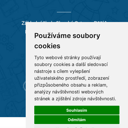
Základní škola Slezská Ostrava, Pěší 1
Pěší 66/1, 712 00 Ostrava-Muglinov
Používáme soubory
zspesi@seznam.cz
cookies
tel:
596 244 880
Tyto webové stránky používají
soubory cookies a další sledovací
RYCHLÉ ODKAZY
nástroje s cílem vylepšení
uživatelského prostředí, zobrazení
přizpůsobeného obsahu a reklam,
analýzy návštěvnosti webových
stránek a zjištění zdroje návštěvnosti.
Souhlasím
Odmítám
Všechna práva vyhrazena
Základní škola Pěší 1
,