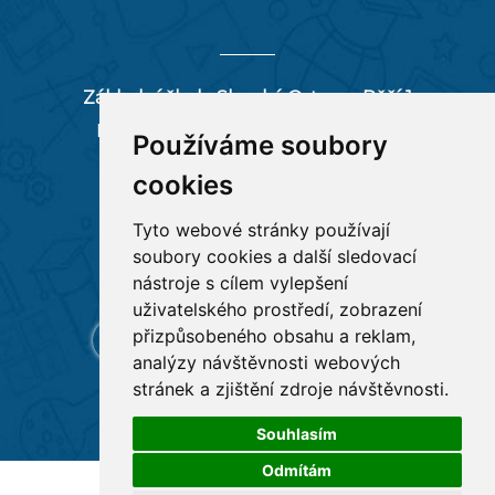
Základní škola Slezská Ostrava, Pěší 1
Pěší 66/1, 712 00 Ostrava-Muglinov
Používáme soubory
zspesi@seznam.cz
cookies
tel:
596 244 880
Tyto webové stránky používají
soubory cookies a další sledovací
RYCHLÉ ODKAZY
nástroje s cílem vylepšení
uživatelského prostředí, zobrazení
přizpůsobeného obsahu a reklam,
analýzy návštěvnosti webových
stránek a zjištění zdroje návštěvnosti.
Souhlasím
Odmítám