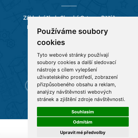
Základní škola Slezská Ostrava, Pěší 1
Pěší 66/1, 712 00 Ostrava-Muglinov
Používáme soubory
zspesi@seznam.cz
cookies
tel:
596 244 880
Tyto webové stránky používají
soubory cookies a další sledovací
RYCHLÉ ODKAZY
nástroje s cílem vylepšení
uživatelského prostředí, zobrazení
přizpůsobeného obsahu a reklam,
analýzy návštěvnosti webových
stránek a zjištění zdroje návštěvnosti.
Souhlasím
Odmítám
Všechna práva vyhrazena
Základní škola Pěší 1
,
Upravit mé předvolby
Tvorba a provoz webu:
ISSA CZECH