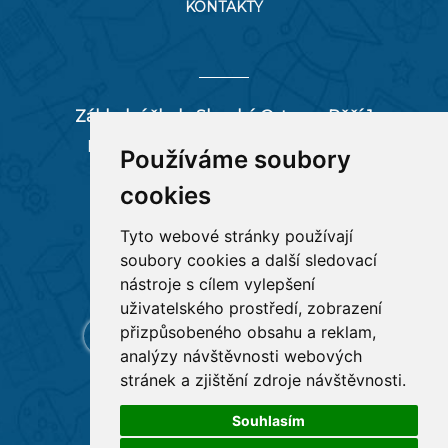
KONTAKTY
Základní škola Slezská Ostrava, Pěší 1
Pěší 66/1, 712 00 Ostrava-Muglinov
Používáme soubory
zspesi@seznam.cz
cookies
tel:
596 244 880
Tyto webové stránky používají
soubory cookies a další sledovací
RYCHLÉ ODKAZY
nástroje s cílem vylepšení
uživatelského prostředí, zobrazení
přizpůsobeného obsahu a reklam,
analýzy návštěvnosti webových
stránek a zjištění zdroje návštěvnosti.
Souhlasím