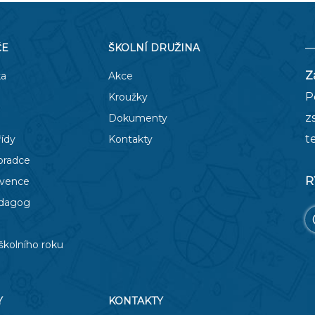
ČE
ŠKOLNÍ DRUŽINA
Z
ka
Akce
P
Kroužky
z
Dokumenty
t
řídy
Kontakty
oradce
R
evence
edagog
školního roku
Y
KONTAKTY