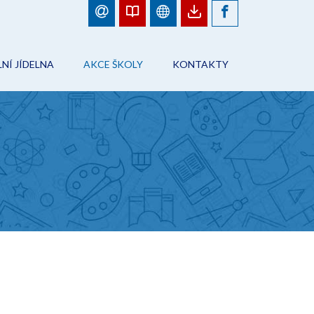
NÍ JÍDELNA
AKCE ŠKOLY
KONTAKTY
BJEDNÁVKY JÍDEL
FOTOGALERIE
ŠKOLA
ÁD ŠKOLNÍHO STRAVOVÁNÍ
PLÁN AKCÍ
PRACOVNÍCI ŠKOLY
NFORMACE
AKCE ŠKOLY
ŠKOLNÍ JÍDELNA
ONTAKTY
ŠKOLNÍ DRUŽINA