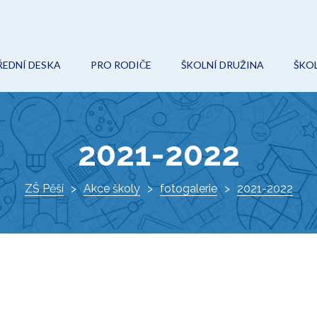
ŘEDNÍ DESKA
PRO RODIČE
ŠKOLNÍ DRUŽINA
ŠKOL
POVINNÉ (VEŘEJNÉ) INFORMACE
ON-LINE VÝUKA
AKCE
O
ROZPOČET
ŠKOLNÍ ŘÁD
KROUŽKY
Ř
2021-2022
VEŘEJNÉ ZAKÁZKY
ŠKOLSKÁ RADA
DOKUMENTY
I
PROJEKTY
ZŠ Pěší
Akce školy
ZÁPIS DO 1. TŘÍDY
fotogalerie
KONTAKTY
2021-2022
K
DOKUMENTY
VÝCHOVNÝ PORADCE
ŠKOLNÍ HŘIŠTĚ
METODIK PREVENCE
AKTUÁLNĚ
SPECIÁLNÍ PEDAGOG
O ŠKOLE
KE STAŽENÍ