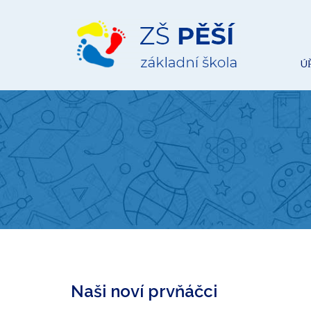
ZŠ
Pěší
Ú
Naši noví prvňáčci