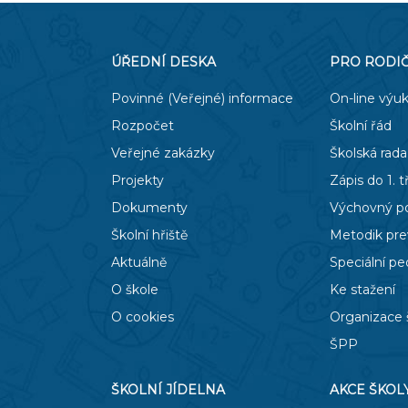
ÚŘEDNÍ DESKA
PRO RODI
Povinné (Veřejné) informace
On-line výu
Rozpočet
Školní řád
Veřejné zakázky
Školská rada
Projekty
Zápis do 1. t
Dokumenty
Výchovný p
Školní hřiště
Metodik pr
Aktuálně
Speciální p
O škole
Ke stažení
O cookies
Organizace 
ŠPP
ŠKOLNÍ JÍDELNA
AKCE ŠKOL