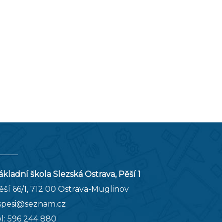
ákladní škola Slezská Ostrava, Pěší 1
ěší 66/1, 712 00 Ostrava-Muglinov
spesi@seznam.cz
el:
596 244 880