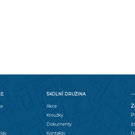
O COOKIES
ORGANIZACE ŠKOLNÍHO ROKU
ŠPP
ČE
ŠKOLNÍ DRUŽINA
Z
ka
Akce
P
Kroužky
z
Dokumenty
t
řídy
Kontakty