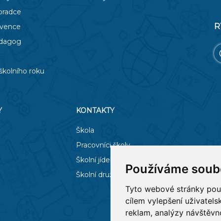
oradce
R
evence
edagog
školního roku
Y
KONTAKTY
Škola
Pracovníci školy
Školní jídelna
Používáme soub
Školní družina
Tyto webové stránky použí
cílem vylepšení uživatel
reklam, analýzy návštěvno