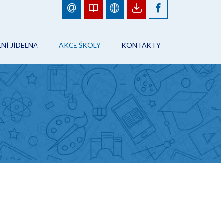
NÍ JÍDELNA
AKCE ŠKOLY
KONTAKTY
BJEDNÁVKY JÍDEL
FOTOGALERIE
ŠKOLA
ÁD ŠKOLNÍHO STRAVOVÁNÍ
PLÁN AKCÍ
PRACOVNÍCI ŠKOLY
NFORMACE
AKCE ŠKOLY
ŠKOLNÍ JÍDELNA
ONTAKTY
ŠKOLNÍ DRUŽINA