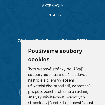
AKCE ŠKOLY
KONTAKTY
Základní škola Slezská Ostrava, Pěší 1
Pěší 66/1, 712 00 Ostrava-Muglinov
Používáme soubory
zspesi@seznam.cz
cookies
tel:
596 244 880
Tyto webové stránky používají
soubory cookies a další sledovací
RYCHLÉ ODKAZY
nástroje s cílem vylepšení
uživatelského prostředí, zobrazení
přizpůsobeného obsahu a reklam,
analýzy návštěvnosti webových
stránek a zjištění zdroje návštěvnosti.