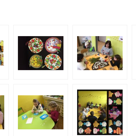
O COOKIES
ORGANIZACE ŠKOLNÍHO ROKU
ŠPP