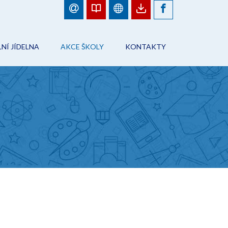
NÍ JÍDELNA
AKCE ŠKOLY
KONTAKTY
BJEDNÁVKY JÍDEL
FOTOGALERIE
ŠKOLA
ÁD ŠKOLNÍHO STRAVOVÁNÍ
PLÁN AKCÍ
PRACOVNÍCI ŠKOLY
NFORMACE
AKCE ŠKOLY
ŠKOLNÍ JÍDELNA
ONTAKTY
ŠKOLNÍ DRUŽINA