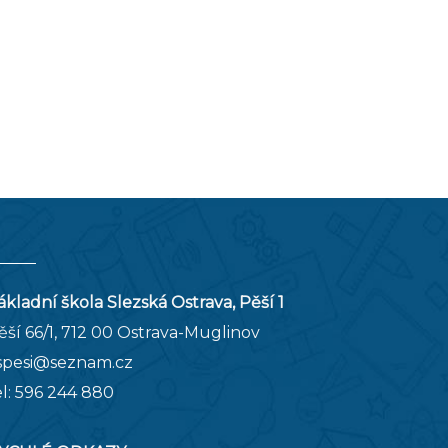
ákladní škola Slezská Ostrava, Pěší 1
ěší 66/1, 712 00 Ostrava-Muglinov
spesi@seznam.cz
el:
596 244 880