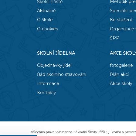
Školní hřiště
Metodik pr
Aktuálně
Speciální p
O škole
Ke stažení
O cookies
Organizace 
ŠPP
ŠKOLNÍ JÍDELNA
AKCE ŠKOL
Objednávky jídel
fotogalerie
Řád školního stravování
Plán akcí
Informace
Akce školy
Kontakty
Všechna práva vyhrazena
Základní škola Pěší 1
,
Tvorba a provo