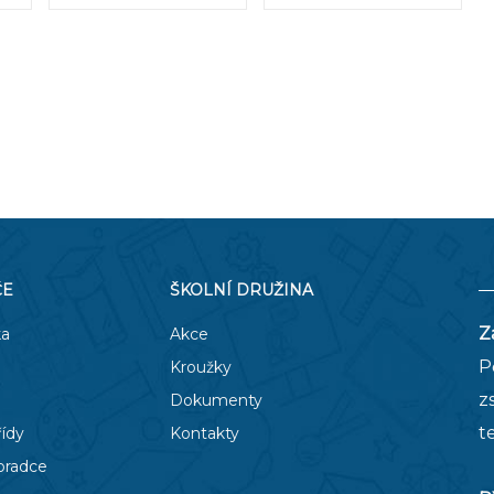
ČE
ŠKOLNÍ DRUŽINA
Z
ka
Akce
P
Kroužky
z
Dokumenty
t
řídy
Kontakty
oradce