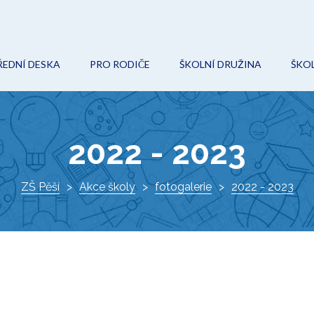
ŘEDNÍ DESKA
PRO RODIČE
ŠKOLNÍ DRUŽINA
ŠKOL
POVINNÉ (VEŘEJNÉ) INFORMACE
ON-LINE VÝUKA
AKCE
O
ROZPOČET
ŠKOLNÍ ŘÁD
KROUŽKY
Ř
2022 - 2023
VEŘEJNÉ ZAKÁZKY
ŠKOLSKÁ RADA
DOKUMENTY
I
PROJEKTY
ZŠ Pěší
Akce školy
ZÁPIS DO 1. TŘÍDY
fotogalerie
KONTAKTY
2022 - 2023
K
DOKUMENTY
VÝCHOVNÝ PORADCE
ŠKOLNÍ HŘIŠTĚ
METODIK PREVENCE
AKTUÁLNĚ
SPECIÁLNÍ PEDAGOG
O ŠKOLE
KE STAŽENÍ