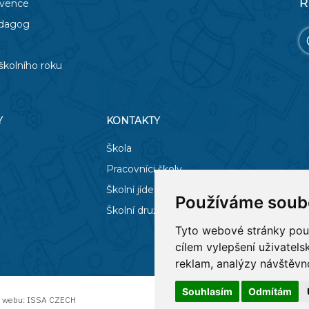
R
evence
edagog
školního roku
Y
KONTAKTY
Škola
Pracovníci školy
Školní jídelna
Používáme soub
Školní družina
Tyto webové stránky použí
cílem vylepšení uživatel
reklam, analýzy návštěvno
Souhlasím
Odmítám
z webu:
ISSA CZECH