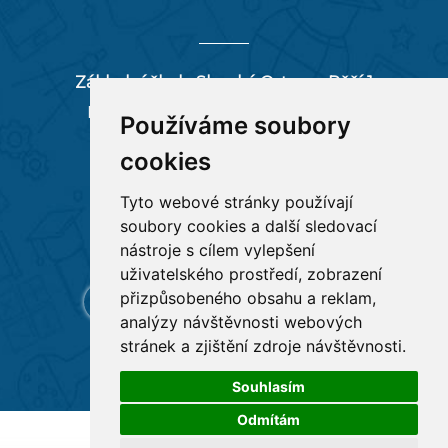
Základní škola Slezská Ostrava, Pěší 1
Pěší 66/1, 712 00 Ostrava-Muglinov
Používáme soubory
zspesi@seznam.cz
cookies
tel:
596 244 880
Tyto webové stránky používají
soubory cookies a další sledovací
RYCHLÉ ODKAZY
nástroje s cílem vylepšení
uživatelského prostředí, zobrazení
přizpůsobeného obsahu a reklam,
analýzy návštěvnosti webových
stránek a zjištění zdroje návštěvnosti.
Souhlasím
Odmítám
Všechna práva vyhrazena
Základní škola Pěší 1
,