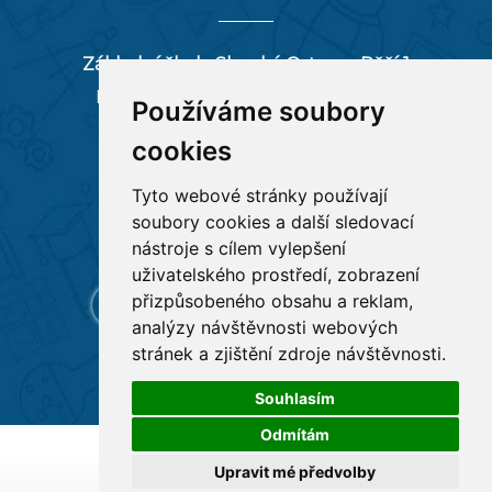
Základní škola Slezská Ostrava, Pěší 1
Pěší 66/1, 712 00 Ostrava-Muglinov
Používáme soubory
zspesi@seznam.cz
cookies
tel:
596 244 880
Tyto webové stránky používají
soubory cookies a další sledovací
RYCHLÉ ODKAZY
nástroje s cílem vylepšení
uživatelského prostředí, zobrazení
přizpůsobeného obsahu a reklam,
analýzy návštěvnosti webových
stránek a zjištění zdroje návštěvnosti.
Souhlasím
Odmítám
Všechna práva vyhrazena
Základní škola Pěší 1
,
Upravit mé předvolby
Tvorba a provoz webu:
ISSA CZECH