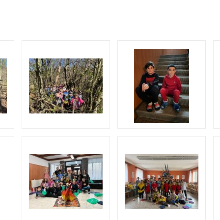
O COOKIES
ORGANIZACE ŠKOLNÍHO ROKU
ŠPP