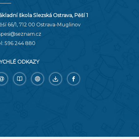
ákladní škola Slezská Ostrava, Pěší 1
ěší 66/1, 712 00 Ostrava-Muglinov
spesi@seznam.cz
el:
596 244 880
YCHLÉ ODKAZY