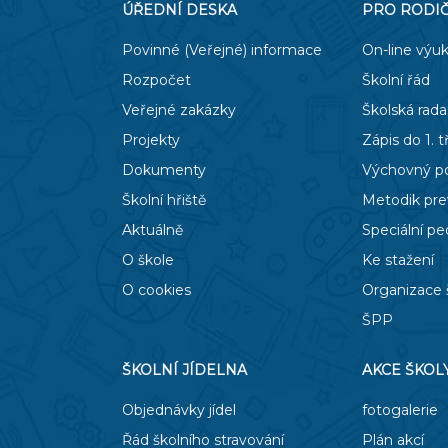
ÚŘEDNÍ DESKA
PRO RODI
Povinné (Veřejné) informace
On-line výu
Rozpočet
Školní řád
Veřejné zakázky
Školská rada
Projekty
Zápis do 1. t
Dokumenty
Výchovný p
Školní hřiště
Metodik pr
Aktuálně
Speciální p
O škole
Ke stažení
O cookies
Organizace 
ŠPP
ŠKOLNÍ JÍDELNA
AKCE ŠKOL
Objednávky jídel
fotogalerie
Řád školního stravování
Plán akcí