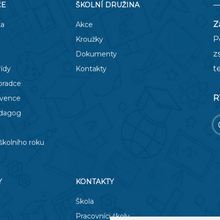
ČE
ŠKOLNÍ DRUŽINA
Z
ka
Akce
P
Kroužky
z
Dokumenty
t
řídy
Kontakty
oradce
R
evence
edagog
školního roku
Y
KONTAKTY
Škola
Pracovníci školy