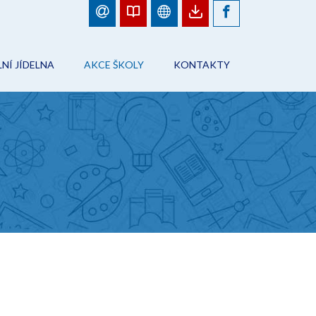
NÍ JÍDELNA
AKCE ŠKOLY
KONTAKTY
BJEDNÁVKY JÍDEL
FOTOGALERIE
ŠKOLA
ÁD ŠKOLNÍHO STRAVOVÁNÍ
PLÁN AKCÍ
PRACOVNÍCI ŠKOLY
NFORMACE
AKCE ŠKOLY
ŠKOLNÍ JÍDELNA
ONTAKTY
ŠKOLNÍ DRUŽINA