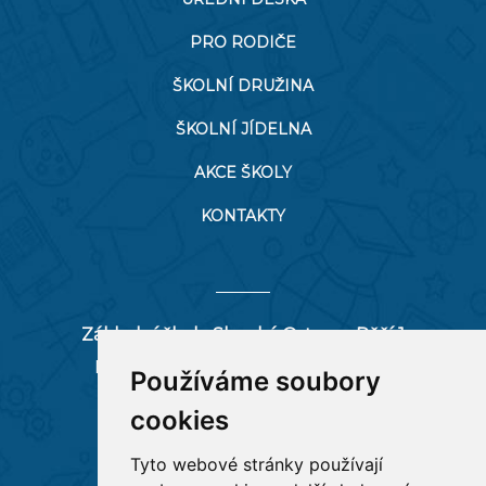
PRO RODIČE
ŠKOLNÍ DRUŽINA
ŠKOLNÍ JÍDELNA
AKCE ŠKOLY
KONTAKTY
Základní škola Slezská Ostrava, Pěší 1
Pěší 66/1, 712 00 Ostrava-Muglinov
Používáme soubory
zspesi@seznam.cz
cookies
tel:
596 244 880
Tyto webové stránky používají