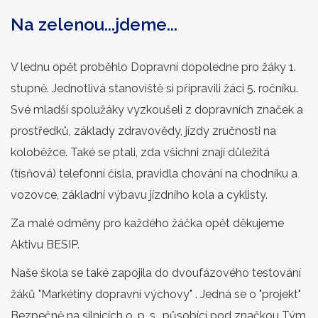
Na zelenou...jdeme...
V lednu opět proběhlo Dopravní dopoledne pro žáky 1.
stupně. Jednotlivá stanoviště si připravili žáci 5. ročníku.
Své mladší spolužáky vyzkoušeli z dopravních značek a
prostředků, základy zdravovědy, jízdy zručnosti na
koloběžce. Také se ptali, zda všichni znají důležitá
(tísňová) telefonní čísla, pravidla chování na chodníku a
vozovce, základní výbavu jízdního kola a cyklisty.
Za malé odměny pro každého žáčka opět děkujeme
Aktivu BESIP.
Naše škola se také zapojila do dvoufázového testování
žáků "Markétiny dopravní výchovy" . Jedná se o "projekt"
Bezpečně na silnicích o. p. s., působící pod značkou Tým