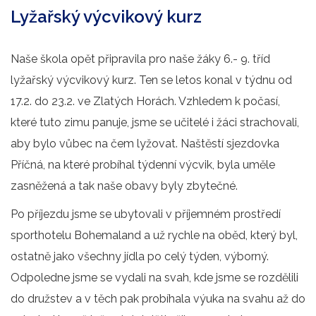
Lyžařský výcvikový kurz
Naše škola opět připravila pro naše žáky 6.- 9. tříd
lyžařský výcvikový kurz. Ten se letos konal v týdnu od
17.2. do 23.2. ve Zlatých Horách. Vzhledem k počasí,
které tuto zimu panuje, jsme se učitelé i žáci strachovali,
aby bylo vůbec na čem lyžovat. Naštěstí sjezdovka
Příčná, na které probíhal týdenní výcvik, byla uměle
zasněžená a tak naše obavy byly zbytečné.
Po příjezdu jsme se ubytovali v příjemném prostředí
sporthotelu Bohemaland a už rychle na oběd, který byl,
ostatně jako všechny jídla po celý týden, výborný.
Odpoledne jsme se vydali na svah, kde jsme se rozdělili
do družstev a v těch pak probíhala výuka na svahu až do