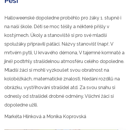
Pěší
Halloweenské dopoledne proběhlo pro žáky 1. stupně i
na naší škole. Děti se moc těšily a některé přišly v
kostýmech. Úkoly a stanoviště si pro své mladší
spolužáky připravili páťáci. Názvy stanovišť (např. V
mrtvém pytli, U krvavého démona, V tajemné komnatě a
jiné) podtrhly strašidelnou atmosféru celého dopoledne.
Mladší žáci si mohli vyzkoušet svou obratnost na
koloběžkách, matematické znalosti, hledání rozdílů na
obrázku, vystřihování strašidel atd. Za svou snahu si
odnesly od strašidel drobné odměny. Všichni žáci si
dopoledne užili.
Markéta Hlinková a Monika Koprovská