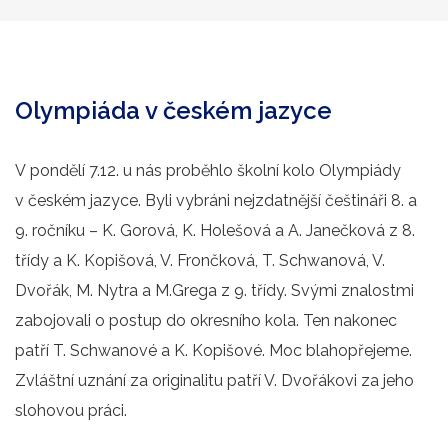
Olympiáda v českém jazyce
V pondělí 7.12. u nás proběhlo školní kolo Olympiády
v českém jazyce. Byli vybráni nejzdatnější češtináři 8. a
9. ročníku – K. Gorová, K. Holešová a A. Janečková z 8.
třídy a K. Kopišová, V. Frončková, T. Schwanová, V.
Dvořák, M. Nytra a M.Grega z 9. třídy. Svými znalostmi
zabojovali o postup do okresního kola. Ten nakonec
patří T. Schwanové a K. Kopišové. Moc blahopřejeme.
Zvláštní uznání za originalitu patří V. Dvořákovi za jeho
slohovou práci.