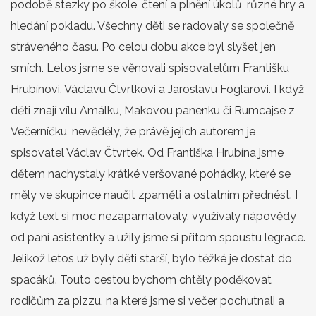
podobě stezky po škole, čtení a plnění úkolů, různé hry a
hledání pokladu. Všechny děti se radovaly se společně
stráveného času. Po celou dobu akce byl slyšet jen
smích. Letos jsme se věnovali spisovatelům Františku
Hrubínovi, Václavu Čtvrtkovi a Jaroslavu Foglarovi. I když
děti znají vílu Amálku, Makovou panenku či Rumcajse z
Večerníčku, nevěděly, že právě jejich autorem je
spisovatel Václav Čtvrtek. Od Františka Hrubína jsme
dětem nachystaly krátké veršované pohádky, které se
měly ve skupince naučit zpaměti a ostatním přednést. I
když text si moc nezapamatovaly, využívaly nápovědy
od paní asistentky a užily jsme si přitom spoustu legrace.
Jelikož letos už byly děti starší, bylo těžké je dostat do
spacáků. Touto cestou bychom chtěly poděkovat
rodičům za pizzu, na které jsme si večer pochutnali a