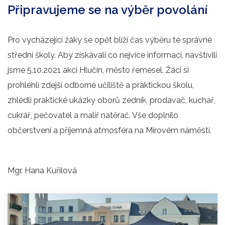
Připravujeme se na výběr povolání
Pro vycházející žáky se opět blíží čas výběru té správné
střední školy. Aby získávali co nejvíce informací, navštívili
jsme 5.10.2021 akci Hlučín, město řemesel. Žáci si
prohléhli zdejší odborné učiliště a praktickou školu,
zhlédli praktické ukázky oborů zedník, prodavač, kuchař,
cukrář, pečovatel a malíř natěrač. Vše doplnilo
občerstvení a příjemná atmosféra na Mírovém náměstí.
Mgr. Hana Kuřilová