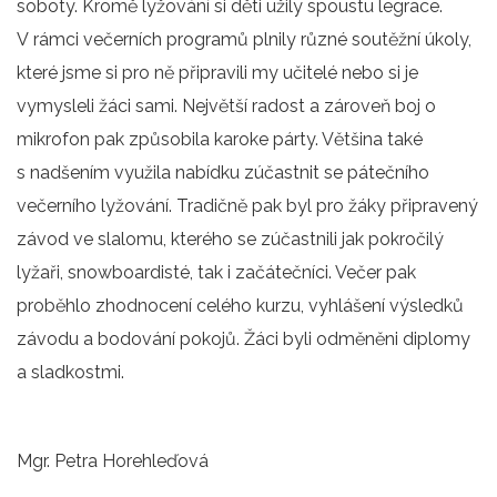
soboty. Kromě lyžování si děti užily spoustu legrace.
V rámci večerních programů plnily různé soutěžní úkoly,
které jsme si pro ně připravili my učitelé nebo si je
vymysleli žáci sami. Největší radost a zároveň boj o
mikrofon pak způsobila karoke párty. Většina také
s nadšením využila nabídku zúčastnit se pátečního
večerního lyžování. Tradičně pak byl pro žáky připravený
závod ve slalomu, kterého se zúčastnili jak pokročilý
lyžaři, snowboardisté, tak i začátečníci. Večer pak
proběhlo zhodnocení celého kurzu, vyhlášení výsledků
závodu a bodování pokojů. Žáci byli odměněni diplomy
a sladkostmi.
Mgr. Petra Horehleďová