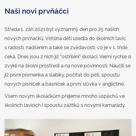
Naši noví prvňáčci
Středa 1. září 2021 byl významný den pro 25 našich
nových prvňáčků. Většina dětí usedla do školních lavic
s radostí, nadšením a také se zvědavostí, co je v 1. třídě
čeká. Dnes jsou z nich již “ostřílení” školáci. Velmi rychle si
zvykli na školní prostředí a na nové povinnosti. Naučili se
již první písmenka a slabiky, počítat do pěti, spoustu
nových písniček a básniček a první slůvka v angličtině.
Všem novým školáčkům přejeme mnoho úspěchů ve
školních lavicích i spoustu zážitků s novými kamarády.