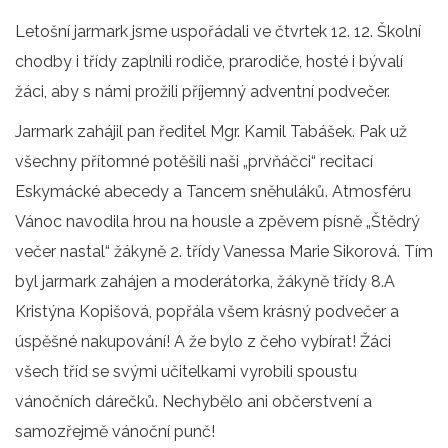
Letošní jarmark jsme uspořádali ve čtvrtek 12. 12. Školní
chodby i třídy zaplnili rodiče, prarodiče, hosté i bývalí
žáci, aby s námi prožili příjemný adventní podvečer.
Jarmark zahájil pan ředitel Mgr. Kamil Tabášek. Pak už
všechny přítomné potěšili naši „prvňáčci“ recitací
Eskymácké abecedy a Tancem sněhuláků. Atmosféru
Vánoc navodila hrou na housle a zpěvem písně „Štědrý
večer nastal“ žákyně 2. třídy Vanessa Marie Sikorová. Tím
byl jarmark zahájen a moderátorka, žákyně třídy 8.A
Kristýna Kopišová, popřála všem krásný podvečer a
úspěšné nakupování! A že bylo z čeho vybírat! Žáci
všech tříd se svými učitelkami vyrobili spoustu
vánočních dárečků. Nechybělo ani občerstvení a
samozřejmě vánoční punč!