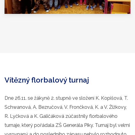
Vítězný florbalový turnaj
Dne 26.11. se žákyně 2. stupně ve složení K. Kopišová, T.
Schwanová, A. Bezručová, V. Frončková, K. a V. Žižkovy,
R. Lyčková a K. Galičáková zúčastnily florbalového
turnaje, který pořádala ZŠ Generála Piky. Turnaj byl velmi
vyrovnaný a do posledního zápasu nebylo rozhodnuto