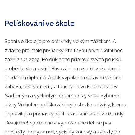
Pelíškování ve škole
Spaní ve škole je pro děti vždy velkým zážitkem. A
zvláště pro malé prvňáčky, kteří svou první školní noc
zažili 22. 2. 2019. Po důkladné přípravě svých pelíšků,
proběhlo slavnostní „Pasování na písaře“, zakončené
předáním diplomů. A pak vypukla ta správná večerní
zábava, děti soutěžily a tančily na velké discoshow.
Nadšeným a vyhládlým dětem přišly vhod výborné
pizzy. Vrcholem pelíškování byla stezka odvahy, kterou
připravili pro prvňáčky jejich starší kamarádi ze 6. třídy.
Děkujeme! Spokojené a vydováděné děti se pak
převlékly do pyžamek, vyčistily zoubky a zalezly do