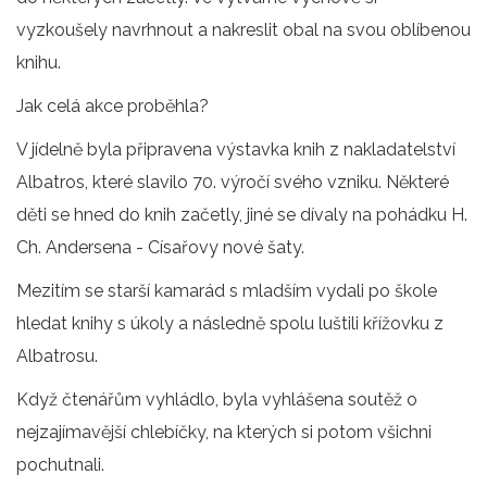
vyzkoušely navrhnout a nakreslit obal na svou oblíbenou
knihu.
Jak celá akce proběhla?
V jídelně byla připravena výstavka knih z nakladatelství
Albatros, které slavilo 70. výročí svého vzniku. Některé
děti se hned do knih začetly, jiné se dívaly na pohádku H.
Ch. Andersena - Císařovy nové šaty.
Mezitím se starší kamarád s mladším vydali po škole
hledat knihy s úkoly a následně spolu luštili křížovku z
Albatrosu.
Když čtenářům vyhládlo, byla vyhlášena soutěž o
nejzajímavější chlebíčky, na kterých si potom všichni
pochutnali.