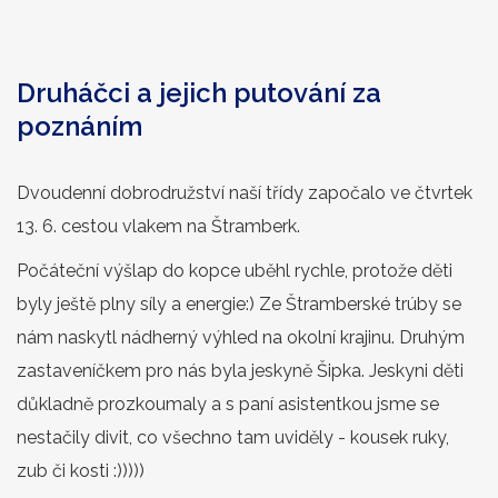
Druháčci a jejich putování za
poznáním
Dvoudenní dobrodružství naší třídy započalo ve čtvrtek
13. 6. cestou vlakem na Štramberk.
Počáteční výšlap do kopce uběhl rychle, protože děti
byly ještě plny síly a energie:) Ze Štramberské trúby se
nám naskytl nádherný výhled na okolní krajinu. Druhým
zastaveníčkem pro nás byla jeskyně Šipka. Jeskyni děti
důkladně prozkoumaly a s paní asistentkou jsme se
nestačily divit, co všechno tam uviděly - kousek ruky,
zub či kosti :)))))