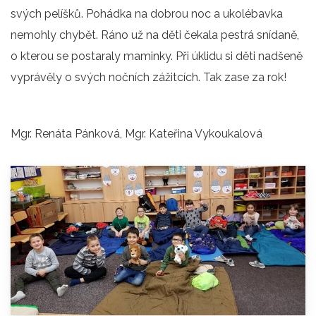
svých pelíšků. Pohádka na dobrou noc a ukolébavka
nemohly chybět. Ráno už na děti čekala pestrá snídaně,
o kterou se postaraly maminky. Při úklidu si děti nadšeně
vyprávěly o svých nočních zážitcích. Tak zase za rok!
Mgr. Renáta Pánková, Mgr. Kateřina Vykoukalová