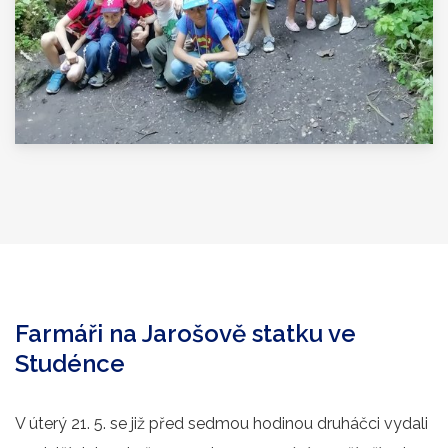
Farmáři na Jarošově statku ve
Studénce
V úterý 21. 5. se již před sedmou hodinou druháčci vydali