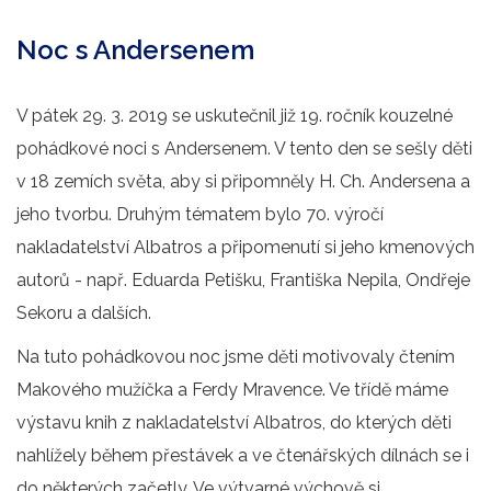
Noc s Andersenem
V pátek 29. 3. 2019 se uskutečnil již 19. ročník kouzelné
pohádkové noci s Andersenem. V tento den se sešly děti
v 18 zemích světa, aby si připomněly H. Ch. Andersena a
jeho tvorbu. Druhým tématem bylo 70. výročí
nakladatelství Albatros a připomenutí si jeho kmenových
autorů - např. Eduarda Petišku, Františka Nepila, Ondřeje
Sekoru a dalších.
Na tuto pohádkovou noc jsme děti motivovaly čtením
Makového mužíčka a Ferdy Mravence. Ve třídě máme
výstavu knih z nakladatelství Albatros, do kterých děti
nahlížely během přestávek a ve čtenářských dílnách se i
do některých začetly. Ve výtvarné výchově si