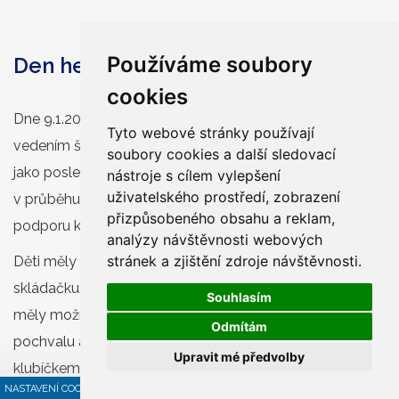
Používáme soubory
Den hezkých vztahů (první stupeň)
cookies
Dne 9.1.2019 proběhl na naší škole pro 2. – 5. třídu pod
Tyto webové stránky používají
vedením školní psycholožky Den hezkých vztahů. Stejně
soubory cookies a další sledovací
jako posledně žáci druhého stupně, si i menší děti
nástroje s cílem vylepšení
uživatelského prostředí, zobrazení
v průběhu jedné vyučovací hodiny zahrály různé hry pro
přizpůsobeného obsahu a reklam,
podporu kvality kolektivu.
analýzy návštěvnosti webových
stránek a zjištění zdroje návštěvnosti.
Děti měly např. skládat ve skupinkách složitou
skládačku, která potrápila i ty nejbystřejší hlavičky. Také
Souhlasím
měly možnost vyjádřit druhým spolužákům nějakou
Odmítám
pochvalu a předat jim Stužku přátelství, či spojit se
Upravit mé předvolby
klubíčkem se všemi spolužáky.
NASTAVENÍ COOKIES