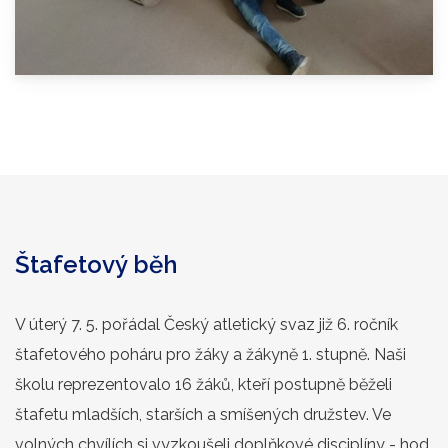
Štafetový běh
V úterý 7. 5. pořádal Český atletický svaz již 6. ročník
štafetového poháru pro žáky a žákyně 1. stupně. Naši
školu reprezentovalo 16 žáků, kteří postupně běželi
štafetu mladších, starších a smíšených družstev. Ve
volných chvílích si vyzkoušeli doplňkové disciplíny - hod