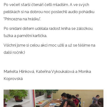
Po večeři starší čtenáři četli mladším. A ve svých
pelíškách si na dobrou noc poslechli audio pohádku
"Princezna na hrášku".
Po snídani dětem udělala radost kniha se záložkou,
tužka a pamětní kartička.
Všichni jsme si celou akci moc užili a už se těšíme na
další ročník:)
Markéta Hlinková, Kateřina Vykoukalová a Monika
Koprovská