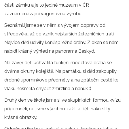
části zámku a je to jediné muzeum v ČR
zaznamenávající vagonovou výrobu.
Seznámili jsme se v něm s vývojem dopravy od
středověku až po vznik nejstarších železničních tratí.
Nejvíce děti udivily koněspřežné dráhy. Z oken se nám
nabídl krásný výhled na panorama Beskyd.
Na závěr děti uchvátila funkční modelová dráha se
dvěma okruhy kolejiště. Na památku si děti zakoupily
drobné upomínkové předměty a na zpáteční cestě ke
vlaku nesměla chybět zmrzlina a nanuk :)
Druhý den ve škole jsme si ve skupinkách formou kvízu
připomněli, co jsme všechno zažili a děti nakreslily
krásné obrázky.
Odměnou jim byla koňská placka z Jarošova statku a