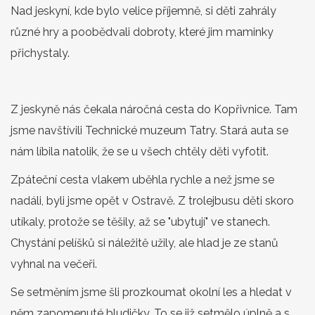
Nad jeskyní, kde bylo velice příjemně, si děti zahrály
různé hry a poobědvali dobroty, které jim maminky
přichystaly.
Z jeskyně nás čekala náročná cesta do Kopřivnice. Tam
jsme navštívili Technické muzeum Tatry. Stará auta se
nám líbila natolik, že se u všech chtěly děti vyfotit.
Zpáteční cesta vlakem uběhla rychle a než jsme se
nadáli, byli jsme opět v Ostravě. Z trolejbusu děti skoro
utíkaly, protože se těšily, až se "ubytují" ve stanech.
Chystání pelíšků si náležitě užily, ale hlad je ze stanů
vyhnal na večeři.
Se setměním jsme šli prozkoumat okolní les a hledat v
něm zapomenuté bludičky. To se již setmělo úplně a s