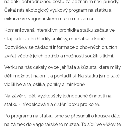
na další dobrodružnou cestu za poznáním naší přírody.
Čekal nás ekologický výukový program na statku a
exkurze ve vagonářském muzeu na zámku.
Komentovaná interaktivní prohlídka statku začala ve
stáji, kde si děti hladily králíčky, morčátka a koně.
Dozvěděly se základní informace o chovných druzích
zvířat včetně jejich potřeb a možnosti soužití s lidmi.
Venku na nás čekaly ovce, jehňata a kůzlata, která měly
děti možnost nakrmit a pohladit si. Na statku jsme také
viděli berana, oslíka, poníky a minikoně.
Na závěr si děti vyzkoušely jednoduché činnosti na
statku - hřebelcování a čištění boxu pro koně.
Po programu na statku jsme se přesunuli o kousek dále
na zámek do vagonářského muzea. To sídlí ve věžovité