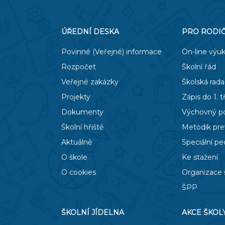
ÚŘEDNÍ DESKA
PRO RODI
Povinné (Veřejné) informace
On-line výu
Rozpočet
Školní řád
Veřejné zakázky
Školská rada
Projekty
Zápis do 1. t
Dokumenty
Výchovný p
Školní hřiště
Metodik pr
Aktuálně
Speciální p
O škole
Ke stažení
O cookies
Organizace 
ŠPP
ŠKOLNÍ JÍDELNA
AKCE ŠKOL