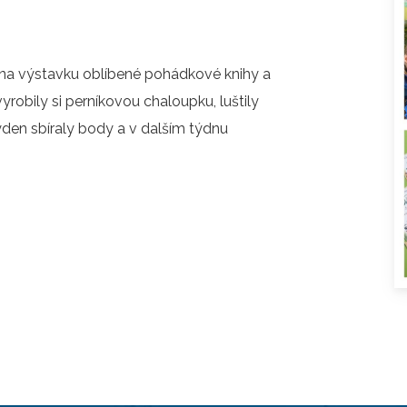
O COOKIES
ORGANIZACE ŠKOLNÍHO ROKU
ŠPP
y na výstavku oblíbené pohádkové knihy a
vyrobily si perníkovou chaloupku, luštily
týden sbíraly body a v dalším týdnu