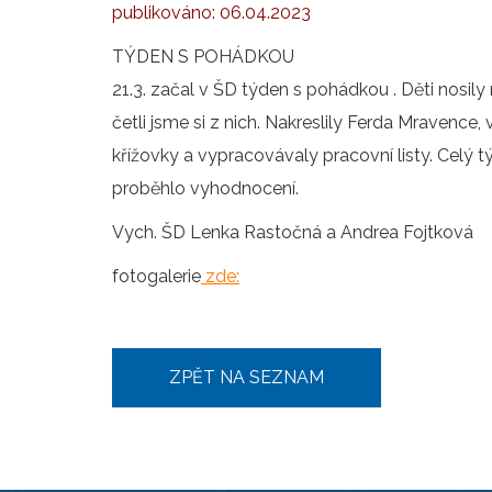
publikováno:
06.04.2023
TÝDEN S POHÁDKOU
21.3. začal v ŠD týden s pohádkou . Děti nosil
četli jsme si z nich. Nakreslily Ferda Mravence, 
křížovky a vypracovávaly pracovní listy. Celý 
proběhlo vyhodnocení.
Vych. ŠD Lenka Rastočná a Andrea Fojtková
fotogalerie
zde:
ZPĚT NA SEZNAM