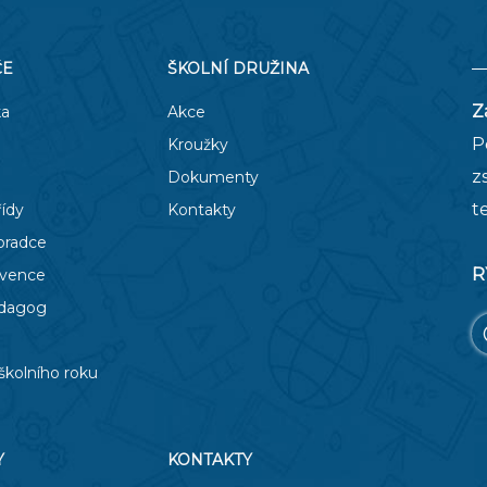
ČE
ŠKOLNÍ DRUŽINA
Z
ka
Akce
P
Kroužky
z
Dokumenty
t
řídy
Kontakty
oradce
R
evence
edagog
školního roku
Y
KONTAKTY