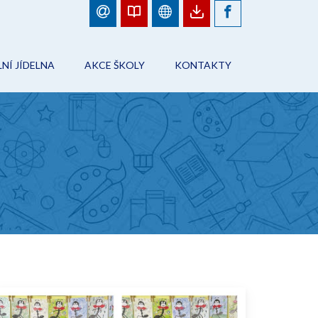
NÍ JÍDELNA
AKCE ŠKOLY
KONTAKTY
BJEDNÁVKY JÍDEL
FOTOGALERIE
ŠKOLA
ÁD ŠKOLNÍHO STRAVOVÁNÍ
PLÁN AKCÍ
PRACOVNÍCI ŠKOLY
NFORMACE
AKCE ŠKOLY
ŠKOLNÍ JÍDELNA
ONTAKTY
ŠKOLNÍ DRUŽINA