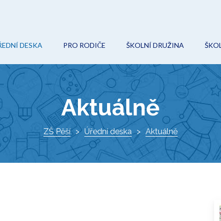
ŘEDNÍ DESKA
PRO RODIČE
ŠKOLNÍ DRUŽINA
ŠKOL
POVINNÉ (VEŘEJNÉ) INFORMACE
ON-LINE VÝUKA
AKCE
O
ROZPOČET
ŠKOLNÍ ŘÁD
KROUŽKY
Ř
Aktuálně
VEŘEJNÉ ZAKÁZKY
ŠKOLSKÁ RADA
DOKUMENTY
I
PROJEKTY
ZŠ Pěší
ZÁPIS DO 1. TŘÍDY
Úřední deska
KONTAKTY
Aktuálně
K
DOKUMENTY
VÝCHOVNÝ PORADCE
ŠKOLNÍ HŘIŠTĚ
METODIK PREVENCE
AKTUÁLNĚ
SPECIÁLNÍ PEDAGOG
O ŠKOLE
KE STAŽENÍ