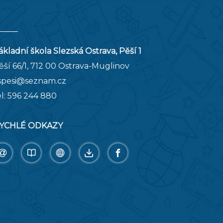
ákladní škola Slezská Ostrava, Pěší 1
ěší 66/1, 712 00 Ostrava-Muglinov
spesi@seznam.cz
el:
596 244 880
YCHLÉ ODKAZY