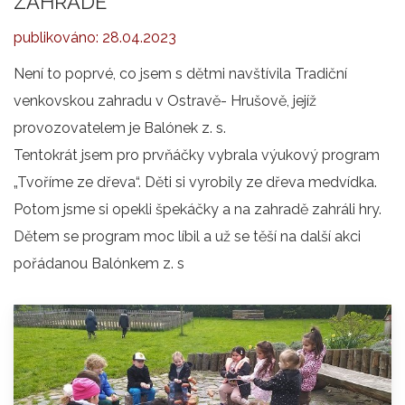
ZAHRADĚ
publikováno:
28.04.2023
Není to poprvé, co jsem s dětmi navštívila Tradiční
venkovskou zahradu v Ostravě- Hrušově, jejíž
provozovatelem je Balónek z. s.
Tentokrát jsem pro prvňáčky vybrala výukový program
„Tvoříme ze dřeva“. Děti si vyrobily ze dřeva medvídka.
Potom jsme si opekli špekáčky a na zahradě zahráli hry.
Dětem se program moc líbil a už se těší na další akci
pořádanou Balónkem z. s