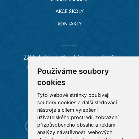
AKCE ŠKOLY
KONTAKTY
Základní škola Slezská Ostrava, Pěší 1
Pěší 66/1, 712 00 Ostrava-Muglinov
Používáme soubory
zspesi@seznam.cz
cookies
tel:
596 244 880
Tyto webové stránky používají
soubory cookies a další sledovací
RYCHLÉ ODKAZY
nástroje s cílem vylepšení
uživatelského prostředí, zobrazení
přizpůsobeného obsahu a reklam,
analýzy návštěvnosti webových