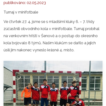
publikováno:
02.05.2023
Turnaj v minifotbale
Ve čtvrtek 27. 4. jsme se s mladšími kluky 6. – 7. třídy
zúčastnili obvodního kola v minifotbale. Turnaj probíhal
na venkovním hřišti v Šenově a o postup do okresního
kola bojovalo 8 týmů. Našim klukům se dařilo a jejich
úsilí jim nakonec vyneslo krásné 4. místo.