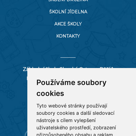
ŠKOLNÍ JÍDELNA
AKCE ŠKOLY
KONTAKTY
Základní škola Slezská Ostrava, Pěší 1
Pěší 66/1, 712 00 Ostrava-Muglinov
Používáme soubory
zspesi@seznam.cz
cookies
tel:
596 244 880
Tyto webové stránky používají
soubory cookies a další sledovací
RYCHLÉ ODKAZY
nástroje s cílem vylepšení
uživatelského prostředí, zobrazení
přizpůsobeného obsahu a reklam,