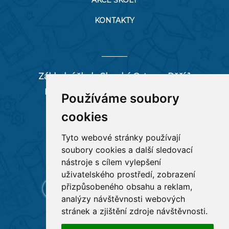
AKCE ŠKOLY
KONTAKTY
Základní škola Slezská Ostrava, Pěší 1
Pěší 66/1, 712 00 Ostrava-Muglinov
Používáme soubory
zspesi@seznam.cz
cookies
tel:
596 244 880
Tyto webové stránky používají
soubory cookies a další sledovací
RYCHLÉ ODKAZY
nástroje s cílem vylepšení
uživatelského prostředí, zobrazení
přizpůsobeného obsahu a reklam,
analýzy návštěvnosti webových
stránek a zjištění zdroje návštěvnosti.