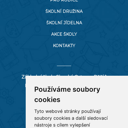
PRO RODIČE
ŠKOLNÍ DRUŽINA
ŠKOLNÍ JÍDELNA
AKCE ŠKOLY
KONTAKTY
Základní škola Slezská Ostrava, Pěší 1
Pěší 66/1, 712 00 Ostrava-Muglinov
Používáme soubory
zspesi@seznam.cz
cookies
tel:
596 244 880
Tyto webové stránky používají
soubory cookies a další sledovací
RYCHLÉ ODKAZY
nástroje s cílem vylepšení