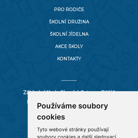
PRO RODIČE
ŠKOLNÍ DRUŽINA
ŠKOLNÍ JÍDELNA
AKCE ŠKOLY
KONTAKTY
Základní škola Slezská Ostrava, Pěší 1
Pěší 66/1, 712 00 Ostrava-Muglinov
Používáme soubory
zspesi@seznam.cz
cookies
tel:
596 244 880
Tyto webové stránky používají
soubory cookies a další sledovací