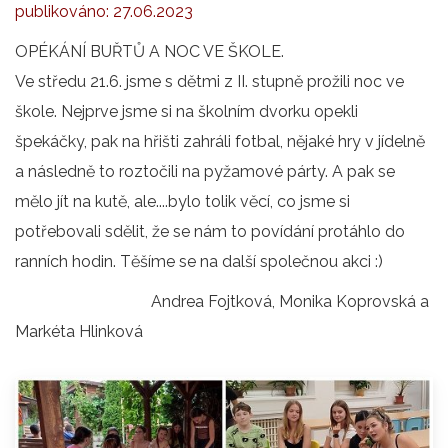
publikováno:
27.06.2023
OPÉKÁNÍ BUŘTŮ A NOC VE ŠKOLE.
Ve středu 21.6. jsme s dětmi z II. stupně prožili noc ve
škole. Nejprve jsme si na školním dvorku opekli
špekáčky, pak na hřišti zahráli fotbal, nějaké hry v jídelně
a následně to roztočili na pyžamové párty. A pak se
mělo jít na kutě, ale....bylo tolik věcí, co jsme si
potřebovali sdělit, že se nám to povídání protáhlo do
ranních hodin. Těšíme se na další společnou akci :)
Andrea Fojtková, Monika Koprovská a
Markéta Hlinková