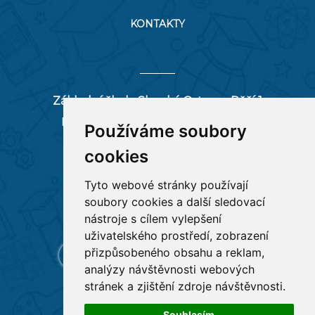
KONTAKTY
Základní škola Slezská Ostrava, Pěší 1
Pěší 66/1, 712 00 Ostrava-Muglinov
Používáme soubory
zspesi@seznam.cz
cookies
tel:
596 244 880
Tyto webové stránky používají
soubory cookies a další sledovací
RYCHLÉ ODKAZY
nástroje s cílem vylepšení
uživatelského prostředí, zobrazení
přizpůsobeného obsahu a reklam,
analýzy návštěvnosti webových
stránek a zjištění zdroje návštěvnosti.
Souhlasím