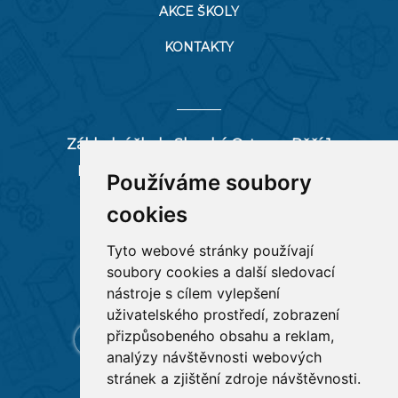
AKCE ŠKOLY
KONTAKTY
Základní škola Slezská Ostrava, Pěší 1
Pěší 66/1, 712 00 Ostrava-Muglinov
Používáme soubory
zspesi@seznam.cz
cookies
tel:
596 244 880
Tyto webové stránky používají
soubory cookies a další sledovací
RYCHLÉ ODKAZY
nástroje s cílem vylepšení
uživatelského prostředí, zobrazení
přizpůsobeného obsahu a reklam,
analýzy návštěvnosti webových
stránek a zjištění zdroje návštěvnosti.