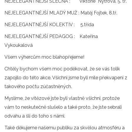
NEJELEGANTNĚJŠÍ SLEČNA : Viktorie Nytrová, 5. tř.
NEJELEGANTNĚJŠÍ MLADÝ MUŽ : Matěj Fojtek, 8.tř.
NEJELEGANTNĚJŠÍ KOLEKTIV : 5.třída
NEJELEGANTNĚJŠÍ PEDAGOG : Kateřina
Vykoukalová
Všem výhercům moc blahopřejeme!
Chtěly bychom všem moc poděkovat, že se vás tolik
zapojilo do této akce. Všichni jsme byli mile překvapeni z
takového počtu zúčastněných.
Myslíme, že vítězové jste byli vlastně všichni, protože
vám to neskutečně slušelo a také proto, že jste sebrali
odvahu a šli do toho s námi.
Také děkujeme našemu publiku za skvělou atmosféru a