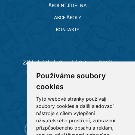
ŠKOLNÍ JÍDELNA
AKCE ŠKOLY
KONTAKTY
Základní škola Slezská Ostrava, Pěší 1
Pěší 66/1, 712 00 Ostrava-Muglinov
Používáme soubory
zspesi@seznam.cz
cookies
tel:
596 244 880
Tyto webové stránky používají
soubory cookies a další sledovací
RYCHLÉ ODKAZY
nástroje s cílem vylepšení
uživatelského prostředí, zobrazení
přizpůsobeného obsahu a reklam,