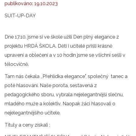
publikováno:
19.10.2023
SUIT-UP-DAY
Dne 17.10. jsme si ve škole užili Den plný elegance z
projektu HRDÁ ŠKOLA. Děti i učitelé přišli krásně
upravení a oblečení a v 10 hodin jsme se všichni sešli v
tělocvičně.
Tam nás čekala ,,Přehlídka elegance", společný tanec a
poté hlasování. Naše porota, sestavená z
pedagogického sboru, vybrala nejelegantnější slečnu,
mladého muže a kolektiv. Naopak žáci hlasovali o
nejelegantnějšího učitele.
Tituly a ceny získali :