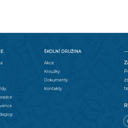
ČE
ŠKOLNÍ DRUŽINA
Z
ka
Akce
P
Kroužky
z
Dokumenty
t
řídy
Kontakty
oradce
R
evence
edagog