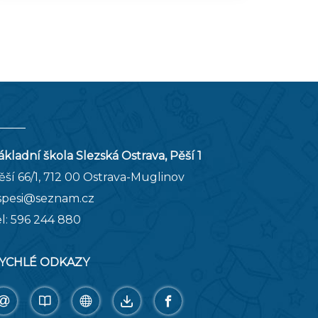
ákladní škola Slezská Ostrava, Pěší 1
ěší 66/1, 712 00 Ostrava-Muglinov
spesi@seznam.cz
el:
596 244 880
YCHLÉ ODKAZY