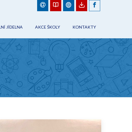
NÍ JÍDELNA
AKCE ŠKOLY
KONTAKTY
BJEDNÁVKY JÍDEL
FOTOGALERIE
ŠKOLA
ÁD ŠKOLNÍHO STRAVOVÁNÍ
PLÁN AKCÍ
PRACOVNÍCI ŠKOLY
NFORMACE
AKCE ŠKOLY
ŠKOLNÍ JÍDELNA
ONTAKTY
ŠKOLNÍ DRUŽINA