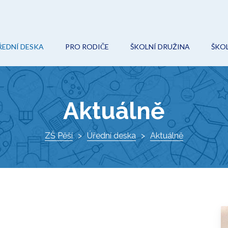
ŘEDNÍ DESKA
PRO RODIČE
ŠKOLNÍ DRUŽINA
ŠKOL
POVINNÉ (VEŘEJNÉ) INFORMACE
ON-LINE VÝUKA
AKCE
O
ROZPOČET
ŠKOLNÍ ŘÁD
KROUŽKY
Ř
Aktuálně
VEŘEJNÉ ZAKÁZKY
ŠKOLSKÁ RADA
DOKUMENTY
I
PROJEKTY
ZŠ Pěší
ZÁPIS DO 1. TŘÍDY
Úřední deska
KONTAKTY
Aktuálně
K
DOKUMENTY
VÝCHOVNÝ PORADCE
ŠKOLNÍ HŘIŠTĚ
METODIK PREVENCE
AKTUÁLNĚ
SPECIÁLNÍ PEDAGOG
O ŠKOLE
KE STAŽENÍ