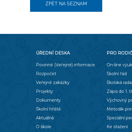
ZPĚT NA SEZNAM
ÚŘEDNÍ DESKA
PRO RODI
Povinné (Veřejné) informace
On-line výu
Rozpočet
Školní řád
Veřejné zakázky
Školská rada
Projekty
Zápis do 1. t
Dokumenty
Výchovný p
Školní hřiště
Metodik pr
Aktuálně
Speciální p
O škole
Ke stažení