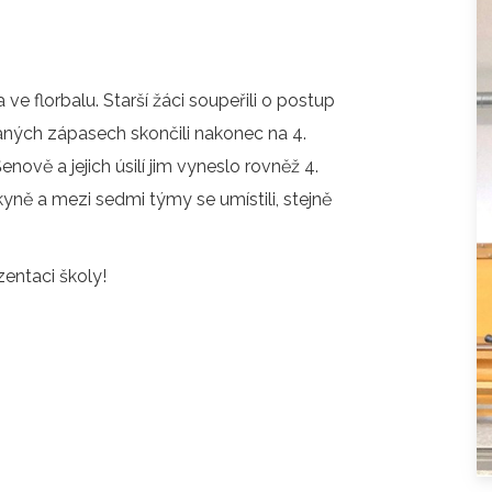
O COOKIES
ORGANIZACE ŠKOLNÍHO ROKU
ŠPP
 ve florbalu. Starší žáci soupeřili o postup
aných zápasech skončili nakonec na 4.
enově a jejich úsilí jim vyneslo rovněž 4.
kyně a mezi sedmi týmy se umístili, stejně
ntaci školy!