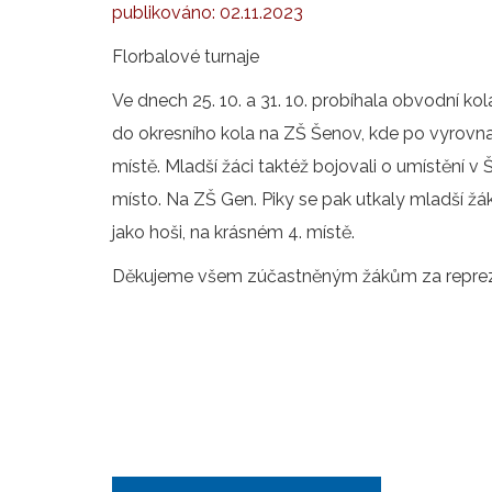
publikováno:
02.11.2023
Florbalové turnaje
Ve dnech 25. 10. a 31. 10. probíhala obvodní kola
do okresního kola na ZŠ Šenov, kde po vyrovn
místě. Mladší žáci taktéž bojovali o umístění v Š
místo. Na ZŠ Gen. Piky se pak utkaly mladší žá
jako hoši, na krásném 4. místě.
Děkujeme všem zúčastněným žákům za repreze