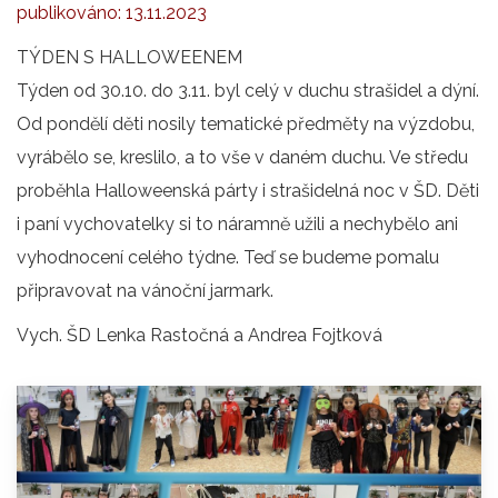
publikováno:
13.11.2023
TÝDEN S HALLOWEENEM
Týden od 30.10. do 3.11. byl celý v duchu strašidel a dýní.
Od pondělí děti nosily tematické předměty na výzdobu,
vyrábělo se, kreslilo, a to vše v daném duchu. Ve středu
proběhla Halloweenská párty i strašidelná noc v ŠD. Děti
i paní vychovatelky si to náramně užili a nechybělo ani
vyhodnocení celého týdne. Teď se budeme pomalu
připravovat na vánoční jarmark.
Vych. ŠD Lenka Rastočná a Andrea Fojtková