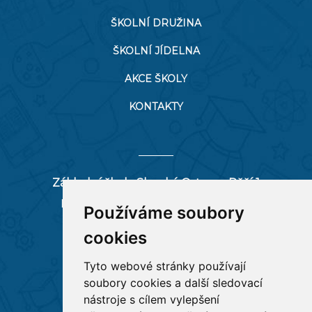
ŠKOLNÍ DRUŽINA
ŠKOLNÍ JÍDELNA
AKCE ŠKOLY
KONTAKTY
Základní škola Slezská Ostrava, Pěší 1
Pěší 66/1, 712 00 Ostrava-Muglinov
Používáme soubory
zspesi@seznam.cz
cookies
tel:
596 244 880
Tyto webové stránky používají
soubory cookies a další sledovací
RYCHLÉ ODKAZY
nástroje s cílem vylepšení