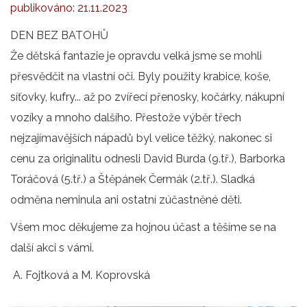
publikováno:
21.11.2023
DEN BEZ BATOHŮ
Že dětská fantazie je opravdu velká jsme se mohli
přesvědčit na vlastní oči. Byly použity krabice, koše,
síťovky, kufry... až po zvířecí přenosky, kočárky, nákupní
vozíky a mnoho dalšího. Přestože výběr třech
nejzajímavějších nápadů byl velice těžký, nakonec si
cenu za originalitu odnesli David Burda (9.tř.), Barborka
Toráčová (5.tř.) a Štěpánek Čermák (2.tř.). Sladká
odměna neminula ani ostatní zúčastněné děti.
Všem moc děkujeme za hojnou účast a těšíme se na
další akci s vámi.
A. Fojtková a M. Koprovská