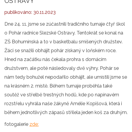
OSTRAVY
publikováno:
30.11.2023
Dne 24. 11. jsme se zúčastnili tradičního turnaje čtyř škol
o Pohár radnice Slezské Ostravy. Tentokrát se konal na
ZŠ Bohumínská a to v basketbalu smíšených družstev.
Žáci se snažili obhájit pohár získaný v loňském roce.
Hned na začátku nás čekala prohra s domácím
družstvem, ale poté následovaly dvě výhry. Pohár se
nám tedy bohužel nepodařilo obhájit, ale umístili jsme se
na krásném 2. místě. Během turnaje proběhla také
soutěž ve střelbě trestných hodů, kde po napínavém
rozstřelu vyhrála naše žákyně Amélie Kopišová, která i
během jednotlivých zápasů střílela jeden koš za druhým.
fotogalerie
zde: