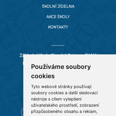
ŠKOLNÍ JÍDELNA
AKCE ŠKOLY
KONTAKTY
Základní škola Slezská Ostrava, Pěší 1
Pěší 66/1, 712 00 Ostrava-Muglinov
Používáme soubory
zspesi@seznam.cz
cookies
tel:
596 244 880
Tyto webové stránky používají
soubory cookies a další sledovací
RYCHLÉ ODKAZY
nástroje s cílem vylepšení
uživatelského prostředí, zobrazení
přizpůsobeného obsahu a reklam,