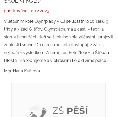
ŠKOLNÍ KOLO
publikováno:
01.12.2023
V letošním kole Olympiády v ČJ se účastnilo 10 žáků 9.
třídy a 3 žáci 8. třídy. Olympiáda má 2 části – teorii a
sloh. Všichni žáci, kteří se školního kola zúčastnili, projevili
znalosti i snahu. Do okresního kola postupují 2 žáci s
nejlepším výsledkem. A těmi jsou Petr Žlebek a Štěpán
Hlosta. Blahopřejeme a v okresním kole držíme palce
Mgr. Hana Kuřilová