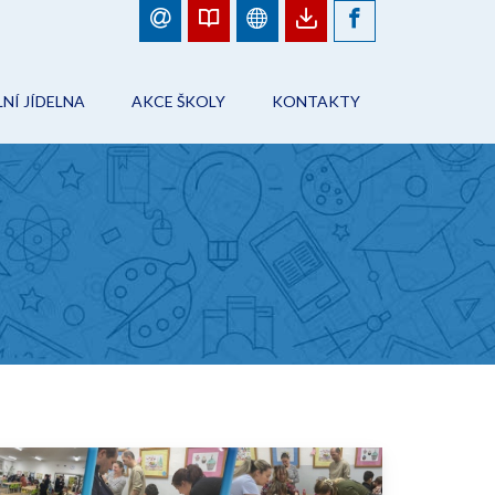
NÍ JÍDELNA
AKCE ŠKOLY
KONTAKTY
BJEDNÁVKY JÍDEL
FOTOGALERIE
ŠKOLA
ÁD ŠKOLNÍHO STRAVOVÁNÍ
PLÁN AKCÍ
PRACOVNÍCI ŠKOLY
NFORMACE
AKCE ŠKOLY
ŠKOLNÍ JÍDELNA
ONTAKTY
ŠKOLNÍ DRUŽINA