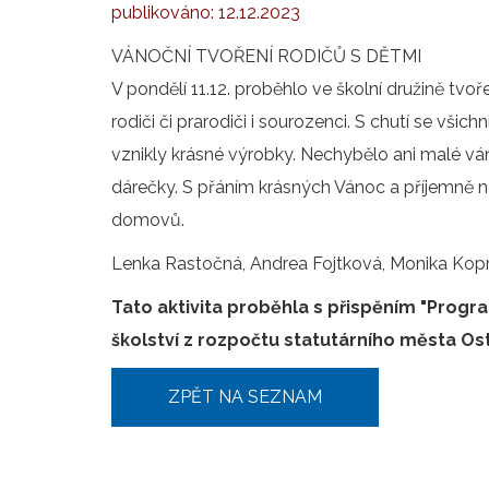
publikováno:
12.12.2023
VÁNOČNÍ TVOŘENÍ RODIČŮ S DĚTMI
V pondělí 11.12. proběhlo ve školní družině tvoř
rodiči či prarodiči i sourozenci. S chutí se všich
vznikly krásné výrobky. Nechybělo ani malé vá
dárečky. S přáním krásných Vánoc a příjemně n
domovů.
Lenka Rastočná, Andrea Fojtková, Monika Ko
Tato aktivita proběhla s přispěním "Progr
školství z rozpočtu statutárního města Ost
ZPĚT NA SEZNAM