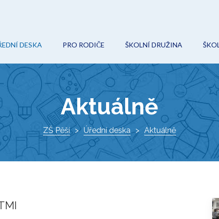
ŘEDNÍ DESKA
PRO RODIČE
ŠKOLNÍ DRUŽINA
ŠKOL
POVINNÉ (VEŘEJNÉ) INFORMACE
ON-LINE VÝUKA
AKCE
O
ROZPOČET
ŠKOLNÍ ŘÁD
KROUŽKY
Ř
Aktuálně
VEŘEJNÉ ZAKÁZKY
ŠKOLSKÁ RADA
DOKUMENTY
I
PROJEKTY
ZŠ Pěší
ZÁPIS DO 1. TŘÍDY
Úřední deska
KONTAKTY
Aktuálně
K
DOKUMENTY
VÝCHOVNÝ PORADCE
ŠKOLNÍ HŘIŠTĚ
METODIK PREVENCE
AKTUÁLNĚ
SPECIÁLNÍ PEDAGOG
TMI
O ŠKOLE
KE STAŽENÍ