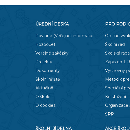
ÚŘEDNÍ DESKA
PRO RODI
Povinné (Veřejné) informace
On-line výu
Rozpočet
Školní řád
Veřejné zakázky
Školská rada
Projekty
Zápis do 1. t
Dokumenty
Výchovný p
Školní hřiště
Metodik pr
Aktuálně
Speciální p
O škole
Ke stažení
O cookies
Organizace 
ŠPP
ŠKOLNÍ JÍDELNA
AKCE ŠKOL