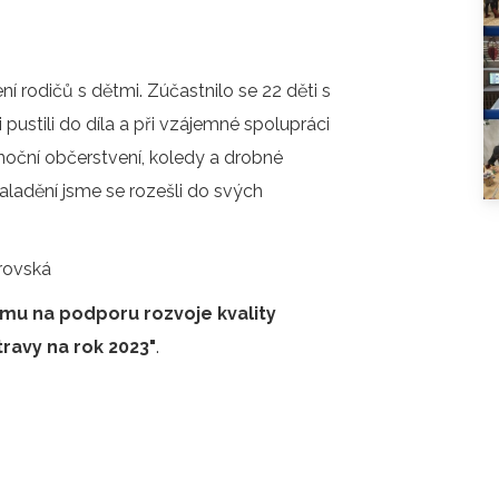
O COOKIES
ORGANIZACE ŠKOLNÍHO ROKU
ŠPP
ení rodičů s dětmi. Zúčastnilo se 22 děti s
ni pustili do díla a při vzájemné spolupráci
noční občerstvení, koledy a drobné
aladění jsme se rozešli do svých
provská
amu na podporu rozvoje kvality
ravy na rok 2023"
.