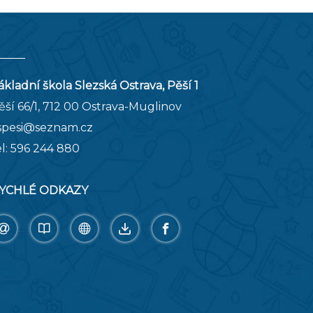
ákladní škola Slezská Ostrava, Pěší 1
ěší 66/1, 712 00 Ostrava-Muglinov
spesi@seznam.cz
el:
596 244 880
YCHLÉ ODKAZY