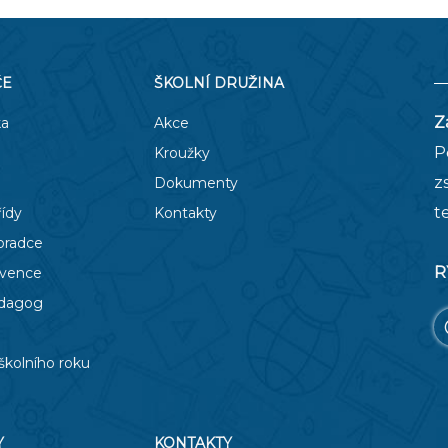
ČE
ŠKOLNÍ DRUŽINA
Z
ka
Akce
P
Kroužky
z
Dokumenty
t
řídy
Kontakty
oradce
R
evence
edagog
školního roku
Y
KONTAKTY