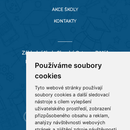
AKCE ŠKOLY
KONTAKTY
Základní škola Slezská Ostrava, Pěší 1
Pěší 66/1, 712 00 Ostrava-Muglinov
Používáme soubory
zspesi@seznam.cz
cookies
tel:
596 244 880
Tyto webové stránky používají
soubory cookies a další sledovací
RYCHLÉ ODKAZY
nástroje s cílem vylepšení
uživatelského prostředí, zobrazení
přizpůsobeného obsahu a reklam,
analýzy návštěvnosti webových
stránek a zjištění zdroje návštěvnosti.