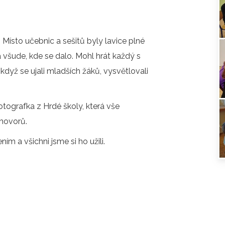
O COOKIES
ORGANIZACE ŠKOLNÍHO ROKU
ŠPP
Místo učebnic a sešitů byly lavice plné
a všude, kde se dalo. Mohl hrát každý s
když se ujali mladších žáků, vysvětlovali
fotografka z Hrdé školy, která vše
zhovorů.
ením a všichni jsme si ho užili.