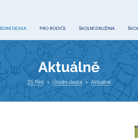
ŘEDNÍ DESKA
PRO RODIČE
ŠKOLNÍ DRUŽINA
ŠKOL
POVINNÉ (VEŘEJNÉ) INFORMACE
ON-LINE VÝUKA
AKCE
O
ROZPOČET
ŠKOLNÍ ŘÁD
KROUŽKY
Ř
Aktuálně
VEŘEJNÉ ZAKÁZKY
ŠKOLSKÁ RADA
DOKUMENTY
I
PROJEKTY
ZŠ Pěší
ZÁPIS DO 1. TŘÍDY
Úřední deska
KONTAKTY
Aktuálně
K
DOKUMENTY
VÝCHOVNÝ PORADCE
ŠKOLNÍ HŘIŠTĚ
METODIK PREVENCE
AKTUÁLNĚ
SPECIÁLNÍ PEDAGOG
O ŠKOLE
KE STAŽENÍ