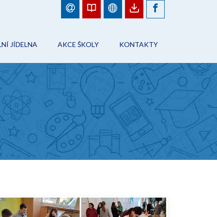
NÍ JÍDELNA
AKCE ŠKOLY
KONTAKTY
BJEDNÁVKY JÍDEL
FOTOGALERIE
ŠKOLA
ÁD ŠKOLNÍHO STRAVOVÁNÍ
PLÁN AKCÍ
PRACOVNÍCI ŠKOLY
NFORMACE
AKCE ŠKOLY
ŠKOLNÍ JÍDELNA
ONTAKTY
ŠKOLNÍ DRUŽINA