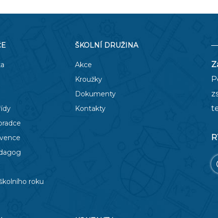
ČE
ŠKOLNÍ DRUŽINA
Z
ka
Akce
P
Kroužky
z
Dokumenty
t
řídy
Kontakty
oradce
R
evence
edagog
školního roku