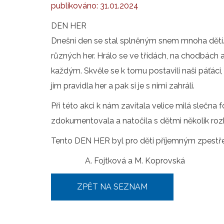
publikováno:
31.01.2024
DEN HER
Dnešní den se stal splněným snem mnoha dětí. 
různých her. Hrálo se ve třídách, na chodbách 
každým. Skvěle se k tomu postavili naši páťáci, 
jim pravidla her a pak si je s nimi zahráli.
Při této akci k nám zavítala velice milá slečna 
zdokumentovala a natočila s dětmi několik ro
Tento DEN HER byl pro děti příjemným zpestř
A. Fojtková a M. Koprovská
ZPĚT NA SEZNAM