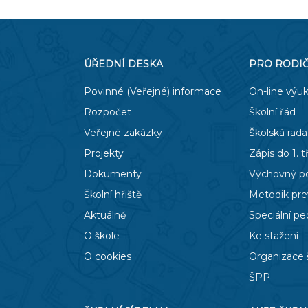
ÚŘEDNÍ DESKA
PRO RODI
Povinné (Veřejné) informace
On-line výu
Rozpočet
Školní řád
Veřejné zakázky
Školská rada
Projekty
Zápis do 1. t
Dokumenty
Výchovný p
Školní hřiště
Metodik pr
Aktuálně
Speciální p
O škole
Ke stažení
O cookies
Organizace 
ŠPP