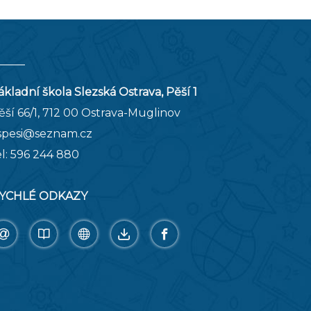
ákladní škola Slezská Ostrava, Pěší 1
ěší 66/1, 712 00 Ostrava-Muglinov
spesi@seznam.cz
el:
596 244 880
YCHLÉ ODKAZY