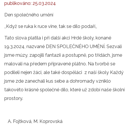
publikováno:
25.03.2024
Den společného umění
,,Když se ruka k ruce vine, tak se dílo podaří,,
Tato slova platila i při další akci Hrdé školy, konané
19.3.2024, nazvané DEN SPOLEČNÉHO UMĚNÍ. Sezvali
jsme múzy, zapojili fantazii a postupně, po třídách, jsme
malovali na předem připravené plátno. Na tvorbě se
podíleli nejen žáci, ale také dospěláci z naší školy Každý
jsme zde zanechali kus sebe a dohromady vzniklo
takovéto krásné společné dílo, které už zdobí naše školní
prostory.
A. Fojtková, M. Koprovská