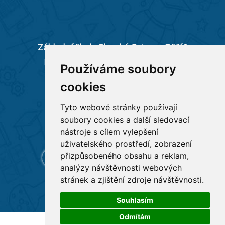
Základní škola Slezská Ostrava, Pěší 1
Pěší 66/1, 712 00 Ostrava-Muglinov
Používáme soubory
zspesi@seznam.cz
cookies
tel:
596 244 880
Tyto webové stránky používají
soubory cookies a další sledovací
RYCHLÉ ODKAZY
nástroje s cílem vylepšení
uživatelského prostředí, zobrazení
přizpůsobeného obsahu a reklam,
analýzy návštěvnosti webových
stránek a zjištění zdroje návštěvnosti.
Souhlasím
Odmítám