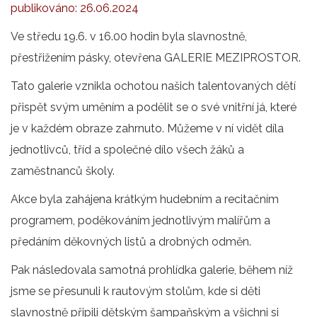
publikováno:
26.06.2024
Ve středu 19.6. v 16.00 hodin byla slavnostně,
přestřižením pásky, otevřena GALERIE MEZIPROSTOR.
Tato galerie vznikla ochotou našich talentovaných dětí
přispět svým uměním a podělit se o své vnitřní já, které
je v každém obraze zahrnuto. Můžeme v ní vidět díla
jednotlivců, tříd a společné dílo všech žáků a
zaměstnanců školy.
Akce byla zahájena krátkým hudebním a recitačním
programem, poděkováním jednotlivým malířům a
předáním děkovných listů a drobných odměn.
Pak následovala samotná prohlídka galerie, během níž
jsme se přesunuli k rautovým stolům, kde si děti
slavnostně připili dětským šampaňským a všichni si