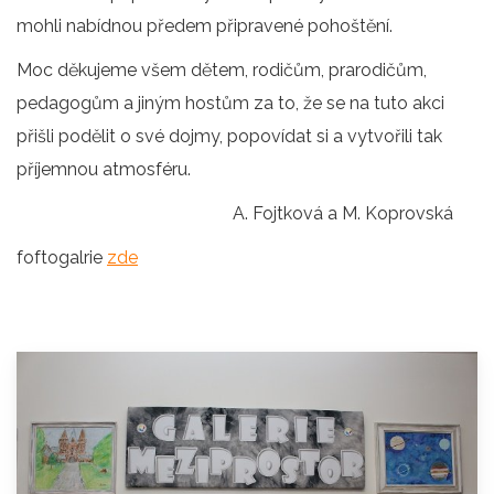
mohli nabídnou předem připravené pohoštění.
Moc děkujeme všem dětem, rodičům, prarodičům,
pedagogům a jiným hostům za to, že se na tuto akci
přišli podělit o své dojmy, popovídat si a vytvořili tak
příjemnou atmosféru.
A. Fojtková a M. Koprovská
foftogalrie
zde