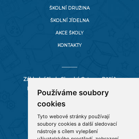
ŠKOLNÍ DRUŽINA
ŠKOLNÍ JÍDELNA
AKCE ŠKOLY
KONTAKTY
Základní škola Slezská Ostrava, Pěší 1
Pěší 66/1, 712 00 Ostrava-Muglinov
Používáme soubory
zspesi@seznam.cz
cookies
tel:
596 244 880
Tyto webové stránky používají
soubory cookies a další sledovací
RYCHLÉ ODKAZY
nástroje s cílem vylepšení
uživatelského prostředí, zobrazení