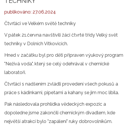
TECHNIKY
publikováno:
27.06.2024
Čtvrťáci ve Velkém světě techniky
V pátek 21.června navštívili žáci čtvrté třídy Velký svět
techniky v Dolních Vítkovicích.
Hned v začátku byl pro děti připraven výukový program
"Neživá voda", který se celý odehrával v chemické
laboratoři.
Čtvrťáci s nadšením zvládli provedení všech pokusů a
práce s kádinkami, pipetami a kahany se jim moc líbila.
Pak následovala prohlídka vědeckých expozic a
dopoledne jsme zakončili chemickým divadlem, kde
největší atrakcí bylo "zapálení" ruky dobrovolníkům.