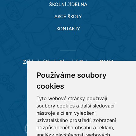
ŠKOLNÍ JÍDELNA
AKCE ŠKOLY
KONTAKTY
Základní škola Slezská Ostrava, Pěší 1
Pěší 66/1, 712 00 Ostrava-Muglinov
Používáme soubory
zspesi@seznam.cz
cookies
tel:
596 244 880
Tyto webové stránky používají
soubory cookies a další sledovací
RYCHLÉ ODKAZY
nástroje s cílem vylepšení
uživatelského prostředí, zobrazení
přizpůsobeného obsahu a reklam,
analýzy návštěvnosti webových