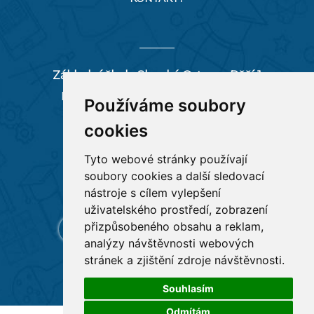
Základní škola Slezská Ostrava, Pěší 1
Pěší 66/1, 712 00 Ostrava-Muglinov
Používáme soubory
zspesi@seznam.cz
cookies
tel:
596 244 880
Tyto webové stránky používají
soubory cookies a další sledovací
RYCHLÉ ODKAZY
nástroje s cílem vylepšení
uživatelského prostředí, zobrazení
přizpůsobeného obsahu a reklam,
analýzy návštěvnosti webových
stránek a zjištění zdroje návštěvnosti.
Souhlasím
Odmítám