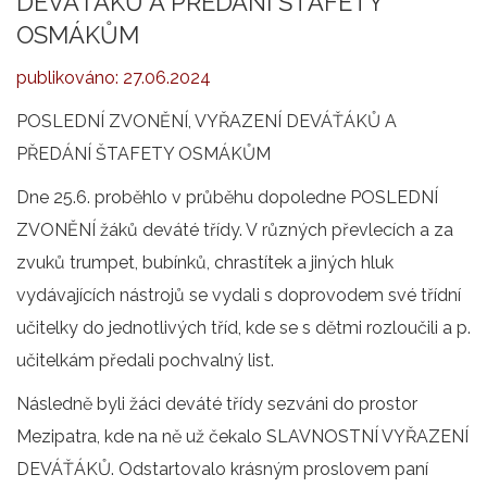
DEVÁŤÁKŮ A PŘEDÁNÍ ŠTAFETY
OSMÁKŮM
publikováno:
27.06.2024
POSLEDNÍ ZVONĚNÍ, VYŘAZENÍ DEVÁŤÁKŮ A
PŘEDÁNÍ ŠTAFETY OSMÁKŮM
Dne 25.6. proběhlo v průběhu dopoledne POSLEDNÍ
ZVONĚNÍ žáků deváté třídy. V různých převlecích a za
zvuků trumpet, bubínků, chrastítek a jiných hluk
vydávajících nástrojů se vydali s doprovodem své třídní
učitelky do jednotlivých tříd, kde se s dětmi rozloučili a p.
učitelkám předali pochvalný list.
Následně byli žáci deváté třídy sezváni do prostor
Mezipatra, kde na ně už čekalo SLAVNOSTNÍ VYŘAZENÍ
DEVÁŤÁKŮ. Odstartovalo krásným proslovem paní