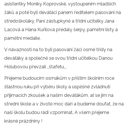
asistentky Moniky Koprovské, vystoupením mladších
žáků a poté byli deváťáci panem ředitelem pasováni na
středoškoláky. Paní zástupkyně a třídní učitelky Jana
Lacová a Hana Kuřilová předaly šerpy, pamětní listy a
pamětní medaile.
V návaznosti na to byli pasováni žáci osmé třídy na
deváťáky a společně se svou třídní učitelkou Danou
Holubovou převzali ,,štafetu,,.
Přejeme budoucím osmákům v příštím školním roce
šťastnou ruku při výběru školy a úspěšné zvládnutí
přijímacích zkoušek a našim deváťákům, ať se jim na
střední škole a v životě moc daří a budeme doufat, že na
naši školu budou rádi vzpomínat. A všem přejeme
krásné prázdniny !