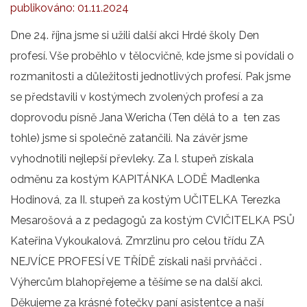
publikováno:
01.11.2024
Dne 24. října jsme si užili další akci Hrdé školy Den
profesí. Vše proběhlo v tělocvičně, kde jsme si povídali o
rozmanitosti a důležitosti jednotlivých profesí. Pak jsme
se představili v kostýmech zvolených profesí a za
doprovodu písně Jana Wericha (Ten dělá to a ten zas
tohle) jsme si společně zatančili. Na závěr jsme
vyhodnotili nejlepší převleky. Za I. stupeň získala
odměnu za kostým KAPITÁNKA LODĚ Madlenka
Hodinová, za II. stupeň za kostým UČITELKA Terezka
Mesarošová a z pedagogů za kostým CVIČITELKA PSŮ
Kateřina Vykoukalová. Zmrzlinu pro celou třídu ZA
NEJVÍCE PROFESÍ VE TŘÍDĚ získali naši prvňáčci .
Výhercům blahopřejeme a těšíme se na další akci.
Děkujeme za krásné fotečky paní asistentce a naší