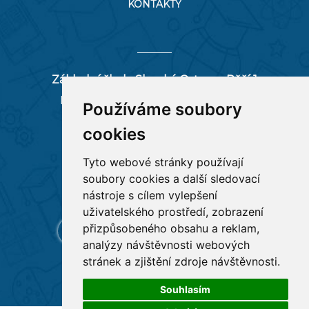
KONTAKTY
Základní škola Slezská Ostrava, Pěší 1
Pěší 66/1, 712 00 Ostrava-Muglinov
Používáme soubory
zspesi@seznam.cz
cookies
tel:
596 244 880
Tyto webové stránky používají
soubory cookies a další sledovací
RYCHLÉ ODKAZY
nástroje s cílem vylepšení
uživatelského prostředí, zobrazení
přizpůsobeného obsahu a reklam,
analýzy návštěvnosti webových
stránek a zjištění zdroje návštěvnosti.
Souhlasím