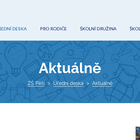
ŘEDNÍ DESKA
PRO RODIČE
ŠKOLNÍ DRUŽINA
ŠKOL
POVINNÉ (VEŘEJNÉ) INFORMACE
ON-LINE VÝUKA
AKCE
O
ROZPOČET
ŠKOLNÍ ŘÁD
KROUŽKY
Ř
Aktuálně
VEŘEJNÉ ZAKÁZKY
ŠKOLSKÁ RADA
DOKUMENTY
I
PROJEKTY
ZŠ Pěší
ZÁPIS DO 1. TŘÍDY
Úřední deska
KONTAKTY
Aktuálně
K
DOKUMENTY
VÝCHOVNÝ PORADCE
ŠKOLNÍ HŘIŠTĚ
METODIK PREVENCE
AKTUÁLNĚ
SPECIÁLNÍ PEDAGOG
O ŠKOLE
KE STAŽENÍ