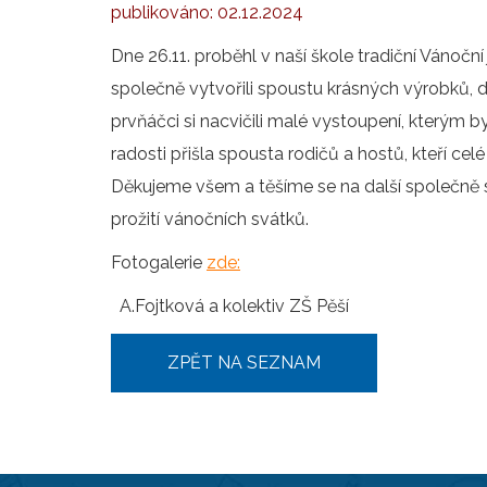
publikováno:
02.12.2024
Dne 26.11. proběhl v naší škole tradiční Vánoční j
společně vytvořili spoustu krásných výrobků, 
prvňáčci si nacvičili malé vystoupení, kterým b
radosti přišla spousta rodičů a hostů, kteří ce
Děkujeme všem a těšíme se na další společně 
prožití vánočních svátků.
Fotogalerie
zde:
A.Fojtková a kolektiv ZŠ Pěší
ZPĚT NA SEZNAM