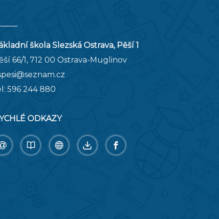
ákladní škola Slezská Ostrava, Pěší 1
ěší 66/1, 712 00 Ostrava-Muglinov
spesi@seznam.cz
el:
596 244 880
YCHLÉ ODKAZY