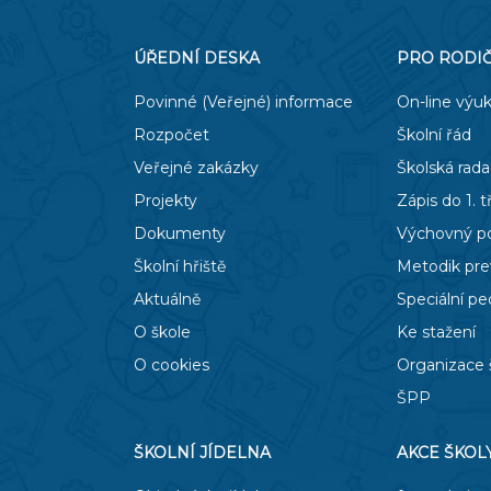
ÚŘEDNÍ DESKA
PRO RODI
Povinné (Veřejné) informace
On-line výu
Rozpočet
Školní řád
Veřejné zakázky
Školská rada
Projekty
Zápis do 1. t
Dokumenty
Výchovný p
Školní hřiště
Metodik pr
Aktuálně
Speciální p
O škole
Ke stažení
O cookies
Organizace 
ŠPP
ŠKOLNÍ JÍDELNA
AKCE ŠKOL