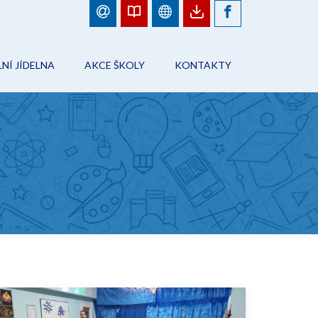
NÍ JÍDELNA
AKCE ŠKOLY
KONTAKTY
BJEDNÁVKY JÍDEL
FOTOGALERIE
ŠKOLA
ÁD ŠKOLNÍHO STRAVOVÁNÍ
PLÁN AKCÍ
PRACOVNÍCI ŠKOLY
NFORMACE
AKCE ŠKOLY
ŠKOLNÍ JÍDELNA
ONTAKTY
ŠKOLNÍ DRUŽINA