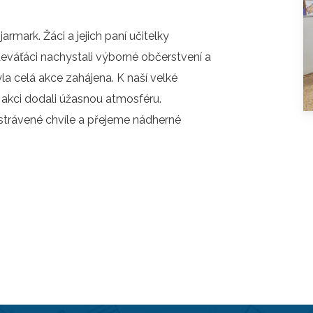
O COOKIES
ORGANIZACE ŠKOLNÍHO ROKU
armark. Žáci a jejich paní učitelky
ŠPP
deváťáci nachystali výborné občerstvení a
yla celá akce zahájena. K naší velké
lé akci dodali úžasnou atmosféru.
strávené chvíle a přejeme nádherné