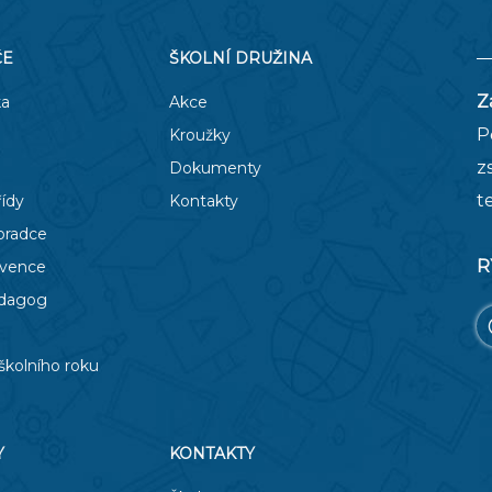
ČE
ŠKOLNÍ DRUŽINA
Z
ka
Akce
P
Kroužky
z
Dokumenty
t
řídy
Kontakty
oradce
R
evence
edagog
školního roku
Y
KONTAKTY