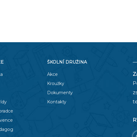
ČE
ŠKOLNÍ DRUŽINA
Z
ka
Akce
P
Kroužky
z
Dokumenty
t
řídy
Kontakty
oradce
R
evence
edagog