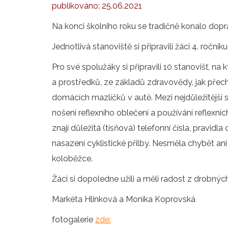
publikováno:
25.06.2021
Na konci školního roku se tradičně konalo dopr
Jednotlivá stanoviště si připravili žáci 4. roční
Pro své spolužáky si připravili 10 stanovišť, na
a prostředků, ze základů zdravovědy, jak přec
domácích mazlíčků v autě. Mezi nejdůležitější s
nošení reflexního oblečení a používání reflexních
znají důležitá (tísňová) telefonní čísla, pravid
nasazení cyklistické přilby. Nesměla chybět ani n
koloběžce.
Žáci si dopoledne užili a měli radost z drobnýc
Markéta Hlinková a Monika Koprovská
fotogalerie
zde: