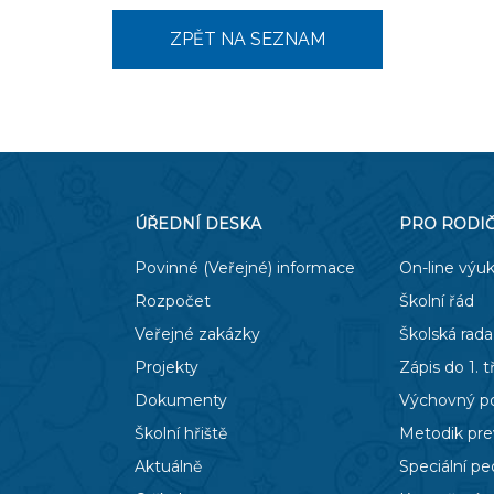
ZPĚT NA SEZNAM
ÚŘEDNÍ DESKA
PRO RODI
Povinné (Veřejné) informace
On-line výu
Rozpočet
Školní řád
Veřejné zakázky
Školská rada
Projekty
Zápis do 1. t
Dokumenty
Výchovný p
Školní hřiště
Metodik pr
Aktuálně
Speciální p