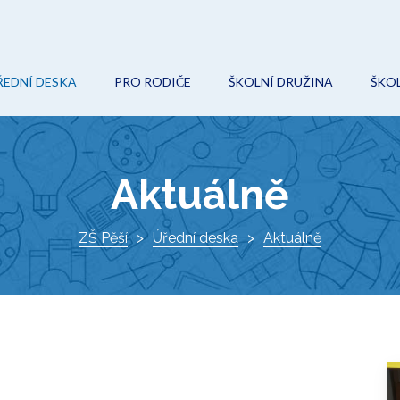
ŘEDNÍ DESKA
PRO RODIČE
ŠKOLNÍ DRUŽINA
ŠKOL
POVINNÉ (VEŘEJNÉ) INFORMACE
ON-LINE VÝUKA
AKCE
O
ROZPOČET
ŠKOLNÍ ŘÁD
KROUŽKY
Ř
Aktuálně
VEŘEJNÉ ZAKÁZKY
ŠKOLSKÁ RADA
DOKUMENTY
I
PROJEKTY
ZŠ Pěší
ZÁPIS DO 1. TŘÍDY
Úřední deska
KONTAKTY
Aktuálně
K
DOKUMENTY
VÝCHOVNÝ PORADCE
ŠKOLNÍ HŘIŠTĚ
METODIK PREVENCE
AKTUÁLNĚ
SPECIÁLNÍ PEDAGOG
O ŠKOLE
KE STAŽENÍ