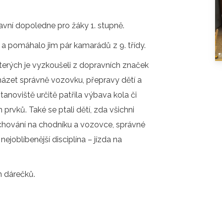
O COOKIES
ORGANIZACE ŠKOLNÍHO ROKU
avní dopoledne pro žáky 1. stupně.
ŠPP
ku a pomáhalo jim pár kamarádů z 9. třídy.
 kterých je vyzkoušeli z dopravních značek
házet správně vozovku, přepravy dětí a
tanoviště určitě patřila výbava kola či
 prvků. Také se ptali dětí, zda všichni
la chování na chodníku a vozovce, správné
ejoblíbenější disciplína – jízda na
h dárečků.