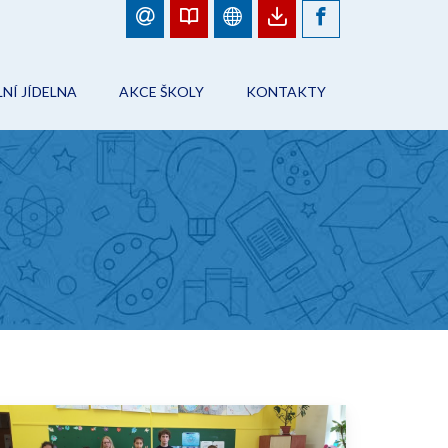
NÍ JÍDELNA
AKCE ŠKOLY
KONTAKTY
BJEDNÁVKY JÍDEL
FOTOGALERIE
ŠKOLA
ÁD ŠKOLNÍHO STRAVOVÁNÍ
PLÁN AKCÍ
PRACOVNÍCI ŠKOLY
NFORMACE
AKCE ŠKOLY
ŠKOLNÍ JÍDELNA
ONTAKTY
ŠKOLNÍ DRUŽINA