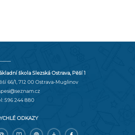
ákladní škola Slezská Ostrava, Pěší 1
ěší 66/1, 712 00 Ostrava-Muglinov
spesi@seznam.cz
el:
596 244 880
YCHLÉ ODKAZY