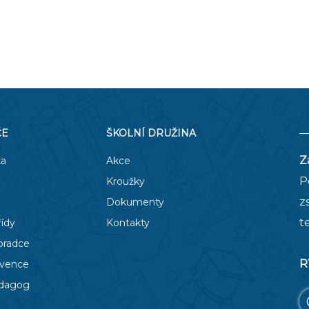
ČE
ŠKOLNÍ DRUŽINA
Z
ka
Akce
P
Kroužky
z
Dokumenty
t
řídy
Kontakty
oradce
R
evence
edagog