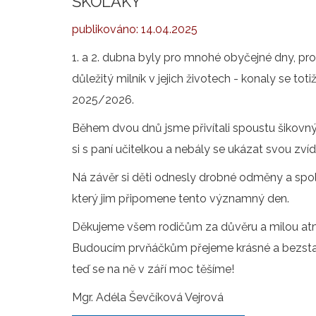
ŠKOLÁKY
publikováno:
14.04.2025
1. a 2. dubna byly pro mnohé obyčejné dny, pr
důležitý milník v jejich životech - konaly se toti
2025/2026.
Během dvou dnů jsme přivítali spoustu šikovných
si s paní učitelkou a nebály se ukázat svou zv
Ná závěr si děti odnesly drobné odměny a spole
který jim připomene tento významný den.
Děkujeme všem rodičům za důvěru a milou atmo
Budoucím prvňáčkům přejeme krásné a bezstar
teď se na ně v září moc těšíme!
Mgr. Adéla Ševčíková Vejrová