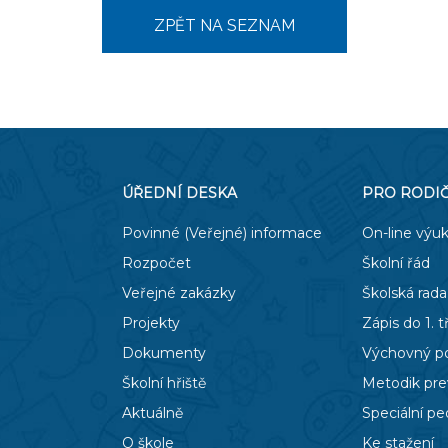
ZPĚT NA SEZNAM
ÚŘEDNÍ DESKA
PRO RODI
Povinné (Veřejné) informace
On-line výu
Rozpočet
Školní řád
Veřejné zakázky
Školská rada
Projekty
Zápis do 1. t
Dokumenty
Výchovný p
Školní hřiště
Metodik pr
Aktuálně
Speciální p
O škole
Ke stažení