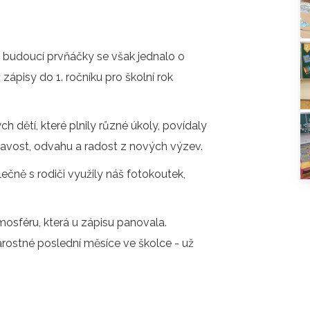
O COOKIES
ORGANIZACE ŠKOLNÍHO ROKU
ŠPP
o budoucí prvňáčky se však jednalo o
ž zápisy do 1. ročníku pro školní rok
 dětí, které plnily různé úkoly, povídaly
ídavost, odvahu a radost z nových výzev.
čně s rodiči využily náš fotokoutek,
sféru, která u zápisu panovala.
ostné poslední měsíce ve školce - už