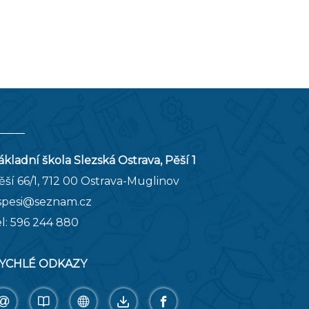
ákladní škola Slezská Ostrava, Pěší 1
ěší 66/1, 712 00 Ostrava-Muglinov
spesi@seznam.cz
el:
596 244 880
YCHLÉ ODKAZY