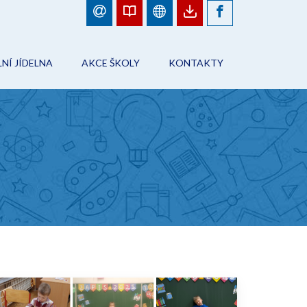
NÍ JÍDELNA
AKCE ŠKOLY
KONTAKTY
BJEDNÁVKY JÍDEL
FOTOGALERIE
ŠKOLA
ÁD ŠKOLNÍHO STRAVOVÁNÍ
PLÁN AKCÍ
PRACOVNÍCI ŠKOLY
NFORMACE
AKCE ŠKOLY
ŠKOLNÍ JÍDELNA
ONTAKTY
ŠKOLNÍ DRUŽINA