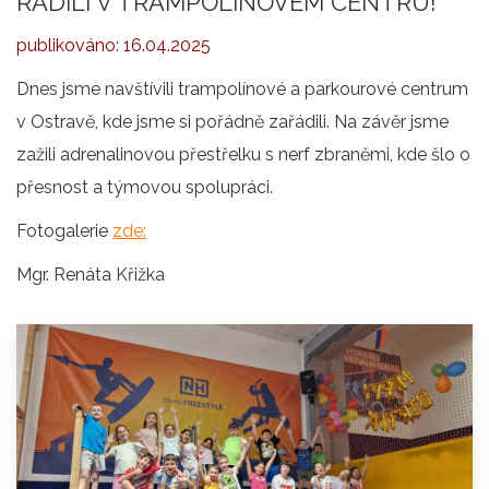
ŘÁDILI V TRAMPOLÍNOVÉM CENTRU!
publikováno:
16.04.2025
Dnes jsme navštívili trampolínové a parkourové centrum
v Ostravě, kde jsme si pořádně zařádili. Na závěr jsme
zažili adrenalinovou přestřelku s nerf zbraněmi, kde šlo o
přesnost a týmovou spolupráci.
Fotogalerie
zde:
Mgr. Renáta Křižka