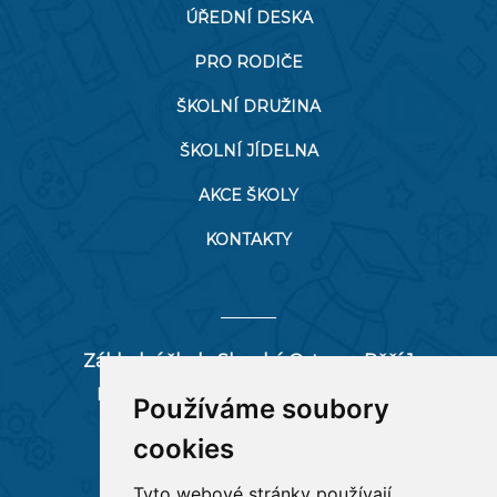
ÚŘEDNÍ DESKA
PRO RODIČE
ŠKOLNÍ DRUŽINA
ŠKOLNÍ JÍDELNA
AKCE ŠKOLY
KONTAKTY
Základní škola Slezská Ostrava, Pěší 1
Pěší 66/1, 712 00 Ostrava-Muglinov
Používáme soubory
zspesi@seznam.cz
cookies
tel:
596 244 880
Tyto webové stránky používají