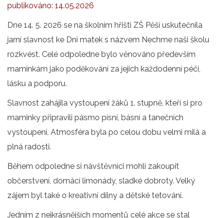
publikováno:
14.05.2026
Dne 14. 5. 2026 se na školním hřišti ZŠ Pěší uskutečnila
jarní slavnost ke Dni matek s názvem Nechme naši školu
rozkvést. Celé odpoledne bylo věnováno především
maminkám jako poděkování za jejich každodenní péči,
lásku a podporu.
Slavnost zahájila vystoupení žáků 1. stupně, kteří si pro
maminky připravili pásmo písní, básní a tanečních
vystoupení. Atmosféra byla po celou dobu velmi milá a
plná radosti.
Během odpoledne si návštěvníci mohli zakoupit
občerstvení, domácí limonády, sladké dobroty. Velký
zájem byl také o kreativní dílny a dětské tetování.
Jedním z nejkrásnějších momentů celé akce se stal