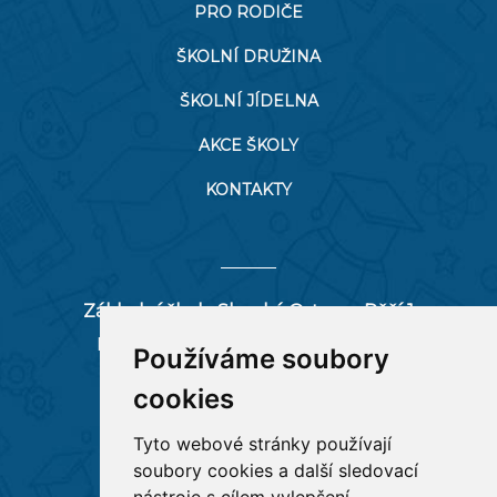
PRO RODIČE
ŠKOLNÍ DRUŽINA
ŠKOLNÍ JÍDELNA
AKCE ŠKOLY
KONTAKTY
Základní škola Slezská Ostrava, Pěší 1
Pěší 66/1, 712 00 Ostrava-Muglinov
Používáme soubory
zspesi@seznam.cz
cookies
tel:
596 244 880
Tyto webové stránky používají
soubory cookies a další sledovací
RYCHLÉ ODKAZY