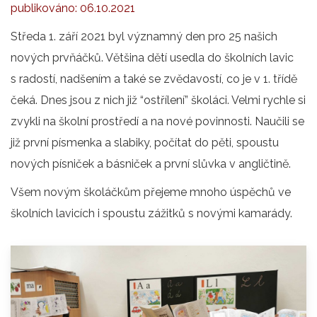
publikováno:
06.10.2021
Středa 1. září 2021 byl významný den pro 25 našich
nových prvňáčků. Většina dětí usedla do školních lavic
s radostí, nadšením a také se zvědavostí, co je v 1. třídě
čeká. Dnes jsou z nich již “ostřílení” školáci. Velmi rychle si
zvykli na školní prostředí a na nové povinnosti. Naučili se
již první písmenka a slabiky, počítat do pěti, spoustu
nových písniček a básniček a první slůvka v angličtině.
Všem novým školáčkům přejeme mnoho úspěchů ve
školních lavicích i spoustu zážitků s novými kamarády.